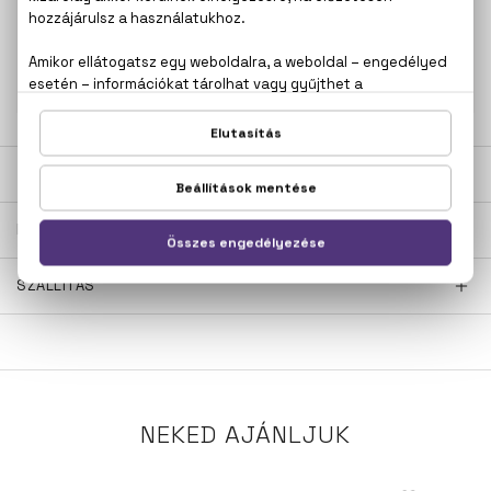
100% eredeti termékek,
14 napos visszaküldési
garanciával
+36
Kérdésed van, elakadtál? Hívd ügyfélszolgálatunkat:
20 267 5125
LEÍRÁS
ÉRTÉKELÉSEK (0)
SZÁLLÍTÁS
NEKED AJÁNLJUK