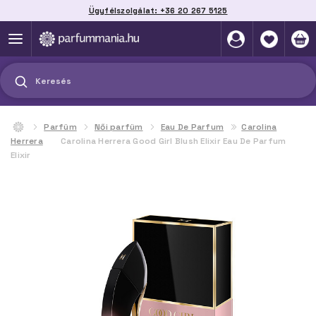
Ügyfélszolgálat: +36 20 267 5125
Szállítás házhoz, automatába vagy pontra
akár 2 munkanap alatt
Keresés
Parfüm
Női parfüm
Eau De Parfum
Carolina
Herrera
Carolina Herrera Good Girl Blush Elixir Eau De Parfum
Elixir