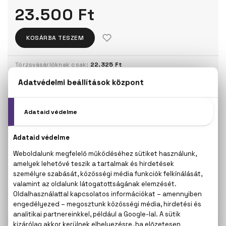
23.500 Ft
KOSÁRBA TESZEM
Törzsvásárlóknak csak:
22.325 Ft
KISZERELÉS KIVÁLASZTÁSA
30 ml
50 ml
23.500 Ft
36.700 Ft
ÚJDONSÁG
80 ml
43.200 Ft
KAPCSOLÓDÓ TERMÉKEK