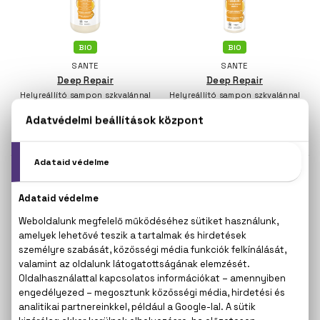
BIO
BIO
SANTE
SANTE
Deep Repair
Deep Repair
Helyreállító sampon szkvalánnal
Helyreállító sampon szkvalánnal
és fehérje komplexszel
és fehérje komplexszel
950 ml
250 ml
6.360 Ft
2.080 Ft
BIO
BIO
SANTE
SANTE
Intense Hydration
Sensitive Care