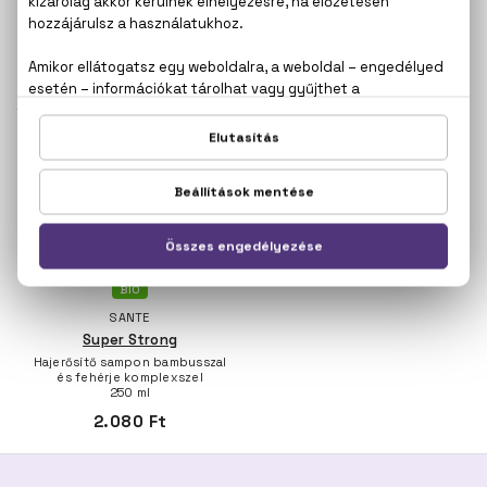
Intenzív hidratáló sampon aloe
Hajápoló sampon
verával és mangókivonattal
probiotikumokkal és fehérje
250 ml
komplexszel
250 ml
2.080 Ft
2.080 Ft
BIO
SANTE
Super Strong
Hajerősítő sampon bambusszal
és fehérje komplexszel
250 ml
2.080 Ft