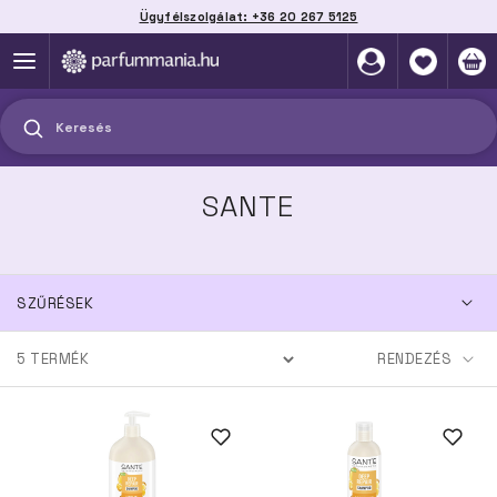
Ügyfélszolgálat: +36 20 267 5125
Szállítás házhoz, automatába vagy pontra
akár 2 munkanap alatt
Keresés
SANTE
SZŰRÉSEK
5
TERMÉK