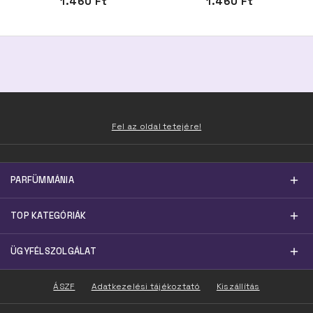
1.460 Ft
1.460 Ft
Fel az oldal tetejére!
PARFÜMMÁNIA
TOP KATEGÓRIÁK
ÜGYFÉLSZOLGÁLAT
ÁSZF
Adatkezelési tájékoztató
Kiszállítás