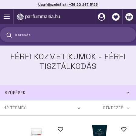
Ügyfélszolgálat: +36 20 267 5125
Szállítás házhoz, automatába vagy pontra
akár 2 munkanap alatt
Keresés
FÉRFI KOZMETIKUMOK - FÉRFI
TISZTÁLKODÁS
SZŰRÉSEK
12
TERMÉK