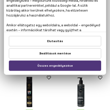
BIO
BIO
NATURA SIBERICA
NATURA SIBERICA
Ice Energy
Northern Power
2 az 1-ben tusfürdő és sampon
3 az 1-ben tusfürdő, haj- és
200 ml
szakállmosó
200 ml
2.230 Ft
2.230 Ft