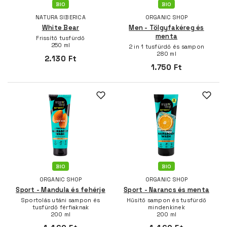
BIO
BIO
NATURA SIBERICA
ORGANIC SHOP
White Bear
Men - Tölgyfakéreg és
menta
Frissítő tusfürdő
250 ml
2 in 1 tusfürdő és sampon
280 ml
2.130 Ft
1.750 Ft
BIO
BIO
ORGANIC SHOP
ORGANIC SHOP
Sport - Mandula és fehérje
Sport - Narancs és menta
Sportolás utáni sampon és
Hűsítő sampon és tusfürdő
tusfürdő férfiaknak
mindenkinek
200 ml
200 ml