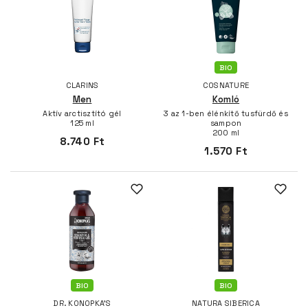
BIO
CLARINS
COSNATURE
Men
Komló
Aktív arctisztító gél
3 az 1-ben élénkítő tusfürdő és
125 ml
sampon
200 ml
8.740 Ft
1.570 Ft
BIO
BIO
DR. KONOPKA'S
NATURA SIBERICA