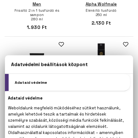
Men
Alpha Wolfmale
Frissítő 2 in 1 tusfürdő és
Élénkítő tusfürdő
sampon
250 ml
280 ml
2.130 Ft
1.930 Ft
BIO
BIO
NATURA SIBERICA
NATURA SIBERICA
Bear Hug
Fury Of The Tiger
Frissítő arctisztító gél
Energia tusfürdő és sampon
150 ml
250 ml
2.930 Ft
2.130 Ft