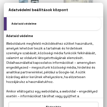
CALVIN KLEIN
CALVIN KLEIN
CK In 2 U him
CK One
Eau De Toilette
Eau De Toilette
Szett 100+150 ml
9.700 Ft -tól
12.400 Ft
CALVIN KLEIN
CALVIN KLEIN
CK One
CK One Essence
Eau De Toilette
Parfum Intense
Mini 10 ml
10.000 Ft -tól