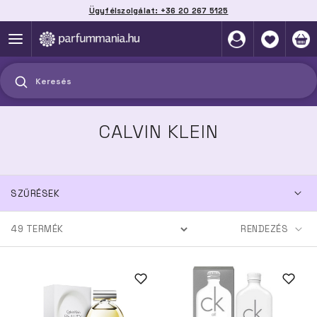
Ügyfélszolgálat: +36 20 267 5125
Szállítás házhoz, automatába vagy pontra
akár 2 munkanap alatt
Keresés
CALVIN KLEIN
SZŰRÉSEK
49
TERMÉK