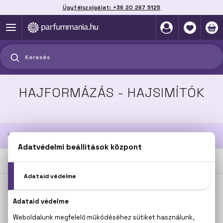
Ügyfélszolgálat: +36 20 267 5125
Szállítás házhoz, automatába vagy pontra
akár 2 munkanap alatt
Keresés
HAJFORMÁZÁS - HAJSIMÍTÓK
SZŰRÉSEK
2
TERMÉK