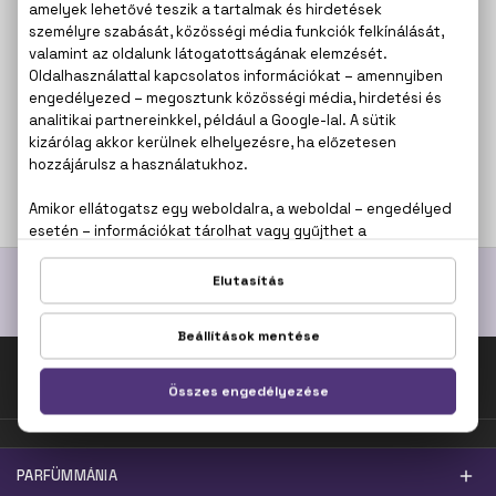
ECHOSLINE
ECHOSLINE
Discipline
Echos Look Liss Styler
Hajsimító spray
Hajsimító folyadék
200 ml
225 ml
4.320 Ft
3.520 Ft
Fel az oldal tetejére!
PARFÜMMÁNIA