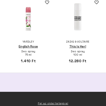
YARDLEY
ZADIG & VOLTAIRE
English Rose
This Is Her!
Deo spray
Deo spray
75 ml
100 ml
1.410 Ft
12.280 Ft
Fel az oldal tetejére!