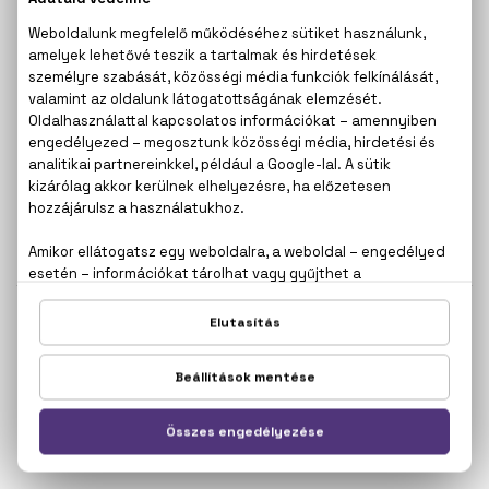
ISSEY MIYAKE
ISSEY MIYAKE
L'eau D'Issey
L'eau D'Issey
Deo spray
Golyós dezodor
100 ml
50 ml
15.040 Ft
12.810 Ft