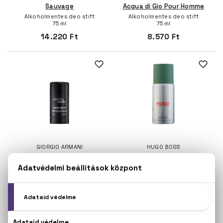
Sauvage
Acqua di Gio Pour Homme
Alkoholmentes deo stift
Alkoholmentes deo stift
75 ml
75 ml
14.220 Ft
8.570 Ft
GIORGIO ARMANI
HUGO BOSS
Armani Code Pour Homme
Hugo Man
Deo stift
Deo spray
75 ml
150 ml
8.010 Ft
4.900 Ft