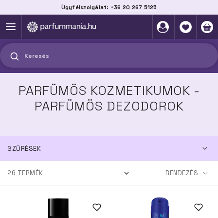
Ügyfélszolgálat: +36 20 267 5125
Szállítás házhoz, automatába vagy pontra
akár 2 munkanap alatt
Keresés
PARFÜMÖS KOZMETIKUMOK -
PARFÜMÖS DEZODOROK
SZŰRÉSEK
26
TERMÉK