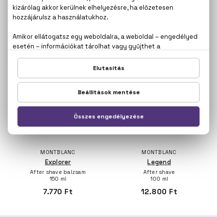
ISSEY MIYAKE
LIU JO
L'eau D'Issey Pour Homme
Lovers U
After shave balzsam
After shave balzsam
100 ml
200 ml
19.510 Ft
4.870 Ft
MONTBLANC
MONTBLANC
Explorer
Legend
After shave balzsam
After shave
150 ml
100 ml
7.770 Ft
12.800 Ft