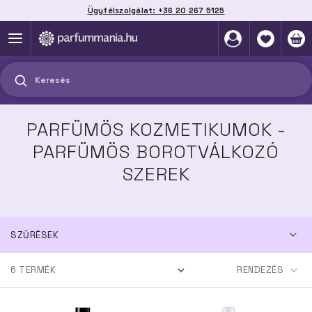
Ügyfélszolgálat: +36 20 267 5125
Szállítás házhoz, automatába vagy pontra
akár 2 munkanap alatt
Keresés
PARFÜMÖS KOZMETIKUMOK -
PARFÜMÖS BOROTVÁLKOZÓ
SZEREK
SZŰRÉSEK
6
TERMÉK