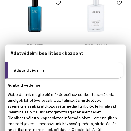
DAVIDOFF
ISSEY MIYAKE
Cool Water
L'eau D'Issey Pour Homme
After shave
After shave
75 ml
100 ml
7.440 Ft
14.220 Ft