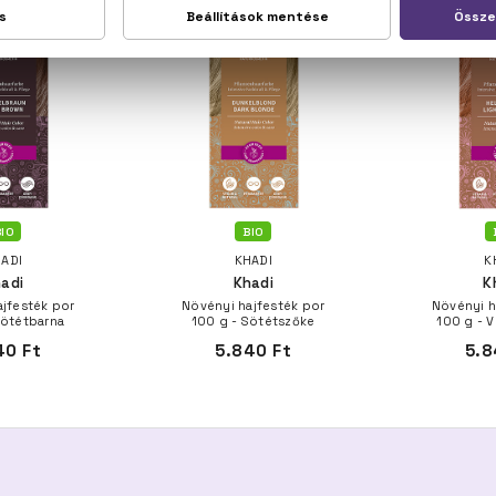
IO
BIO
ADI
KHADI
K
adi
Khadi
K
jfesték por
Növényi hajfesték por
Növényi h
Sötétbarna
100 g - Sötétszőke
100 g - 
40 Ft
5.840 Ft
5.8