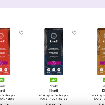
IO
BIO
ADI
KHADI
K
adi
Khadi
K
jfesték por
Növényi hajfesték por
Növényi h
100% Henna
100 g - 100% Indigó
100 g -
40 Ft
5.840 Ft
5.8