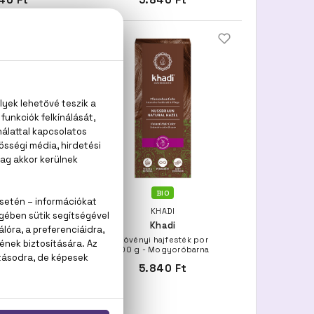
BIO
BIO
HADI
KHADI
hadi
Khadi
ajfesték por
Növényi hajfesték por
Középszőke
100 g - Mogyoróbarna
40 Ft
5.840 Ft