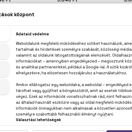
IO
BIO
ADI
KHADI
K
adi
Khadi
K
jfesték por
Növényi hajfesték por
Növényi h
amvasbarna
100 g - Középbarna
100 g - 
40 Ft
5.840 Ft
5.8