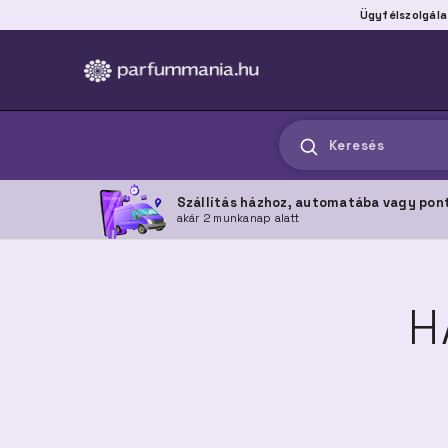
Ügyfélszolgála
Keresés
Szállítás házhoz, automatába vagy pon
akár 2 munkanap alatt
H