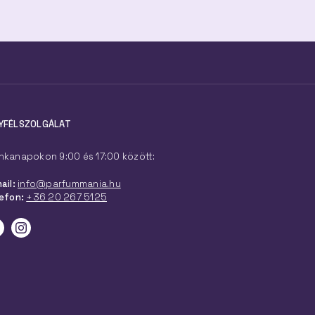
YFÉLSZOLGÁLAT
kanapokon 9:00 és 17:00 között:
ail:
info@parfummania.hu
efon:
+36 20 267 5125