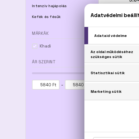
Intenzív hajápolás
Kefék és fésűk
MÁRKÁK
Khadi
ÁR SZERINT
-
Ft
Ft
B
KH
Kh
Növényi ha
100 g - H
5.8