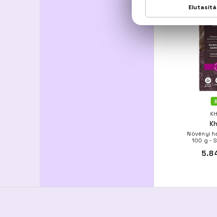
B
KH
Kh
Növényi ha
100 g - 
5.8