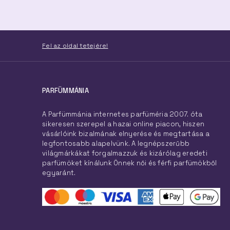
Fel az oldal tetejére!
PARFÜMMÁNIA
A Parfümmánia internetes parfüméria 2007. óta
sikeresen szerepel a hazai online piacon, hiszen
vásárlóink bizalmának elnyerése és megtartása a
legfontosabb alapelvünk. A legnépszerűbb
világmárkákat forgalmazzuk és kizárólag eredeti
parfümöket kínálunk Önnek női és férfi parfümökből
egyaránt.