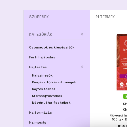
SZŰRÉSEK
11
TERMÉK
KATEGÓRIÁK
Csomagok és kiegészítők
Férfi hajápolás
Hajfestés
Hajszínezők
Kiegészítő készítmények
hajfestéshez
Krémhajfestékek
B
Növényi hajfestékek
KH
Kh
Hajformázás
Növényi ha
100 g - 
Hajmosás
5.8