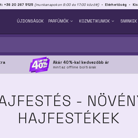
t: +36 20 267 5125
(munkanapokon 9:00 és 17:00 között)
Elérhetőség
Kis
ÚJDONSÁGOK
PARFÜMÖK
KOZMETIKUMOK
SMINKEK
tra
Akár 40%-kal kedvezőbb ár
mint az offline bolti árak
AJFESTÉS - NÖVÉN
HAJFESTÉKEK