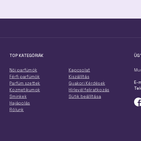
TOP KATEGÓRIÁK
ÜG
Női parfümök
Kapcsolat
Mun
Férfi parfümök
Kiszállítás
E-m
Parfüm szettek
Gyakori Kérdések
Tel
Kozmetikumok
Hírlevél feliratkozás
Sminkek
Sütik beállítása
Hajápolás
Rólunk