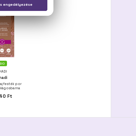
BIO
HADI
hadi
ajfesték por
Világosbarna
40 Ft