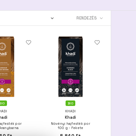
BIO
BIO
HADI
KHADI
hadi
Khadi
ajfesték por
Növényi hajfesték por
 Aranybarna
100 g - Fekete
40 Ft
5.840 Ft