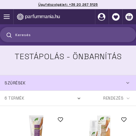
Ügyfélszolgálat: +36 20 267 5125
Szállítás házhoz, automatába vagy pontra
akár 2 munkanap alatt
Keresés
TESTÁPOLÁS - ÖNBARNÍTÁS
SZŰRÉSEK
6
TERMÉK