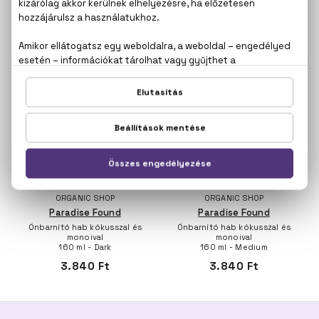
napozáshoz és szoláriumhoz
monoival
kókusszal és béta-karotinnal
150 ml - Light
180 ml
3.360 Ft
4.220 Ft
BIO
BIO
ORGANIC SHOP
ORGANIC SHOP
Paradise Found
Paradise Found
Önbarnító hab kókusszal és
Önbarnító hab kókusszal és
monoival
monoival
160 ml - Dark
160 ml - Medium
3.840 Ft
3.840 Ft