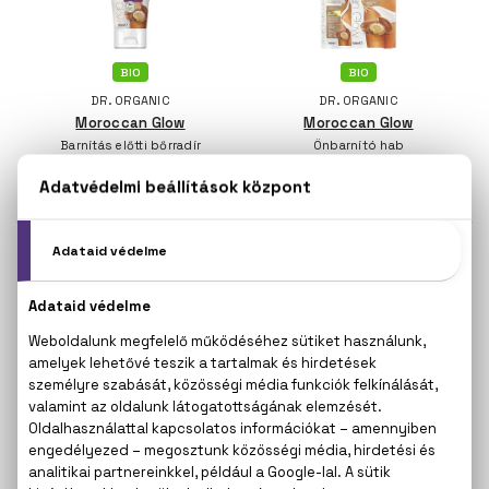
BIO
BIO
DR. ORGANIC
DR. ORGANIC
Moroccan Glow
Moroccan Glow
Barnítás előtti bőrradír
Önbarnító hab
200 ml
150 ml - Light
3.670 Ft
6.260 Ft
BIO
BIO
ORGANIC SHOP
ORGANIC SHOP
Paradise Found
Paradise Found
Barnítást gyorsító dzsem
Barnító krém kókusszal és