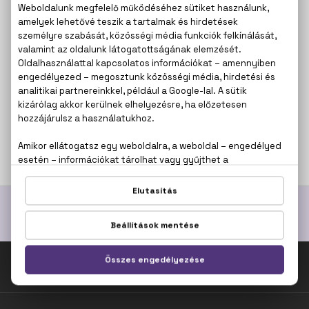
BIO
BIO
NATURA SIBERICA
NATURA SIBERICA
C-Berrica Pink Calluna
C-Berrica Pink Calluna
Aranyfényű folyékony
Természetes tónusú folyékony
highlighter
highlighter
30 ml
30 ml
2.440 Ft
2.440 Ft
Fel az oldal tetejére!