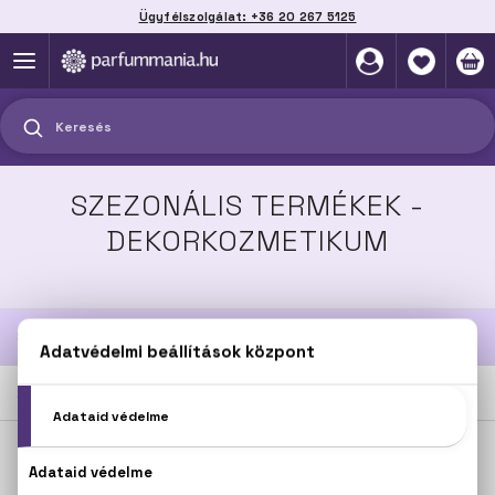
Ügyfélszolgálat: +36 20 267 5125
Szállítás házhoz, automatába vagy pontra
akár 2 munkanap alatt
Keresés
SZEZONÁLIS TERMÉKEK -
DEKORKOZMETIKUM
SZŰRÉSEK
2
TERMÉK