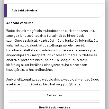
CERRUTI
CERRUTI
1881 Fairplay
1881 Pour Femme
Eau De Toilette
Eau De Toilette
10.800 Ft -tól
9.500 Ft -tól
CERRUTI
CERRUTI
1881 Pour Homme
Image Woman
Eau De Toilette
Eau De Toilette
75 ml