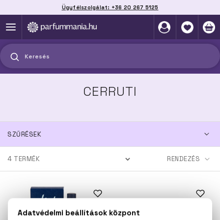
Ügyfélszolgálat: +36 20 267 5125
Szállítás házhoz, automatába vagy pontra
akár 2 munkanap alatt
Keresés
CERRUTI
SZŰRÉSEK
4
TERMÉK