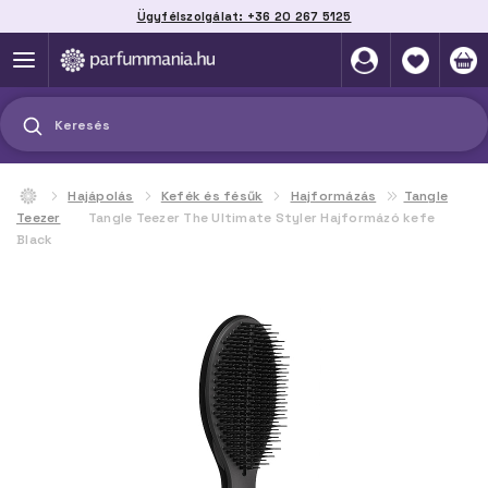
Ügyfélszolgálat: +36 20 267 5125
Szállítás házhoz, automatába vagy pontra
akár 2 munkanap alatt
Keresés
Hajápolás
Kefék és fésűk
Hajformázás
Tangle
Teezer
Tangle Teezer The Ultimate Styler Hajformázó kefe
Black