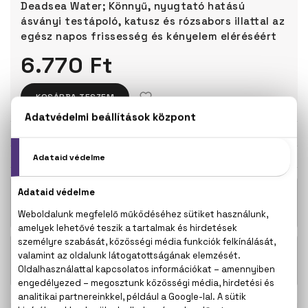
Deadsea Water; Könnyű, nyugtató hatású
ásványi testápoló, katusz és rózsabors illattal az
egész napos frissesség és kényelem eléréséért
6.770 Ft
KOSÁRBA TESZEM
Törzsvásárlóknak csak:
6.432 Ft
KAPCSOLÓDÓ TERMÉKEK
The Ultimate Styler Hajformázó kefe
6.770 Ft
- Lilac Cloud
The Ultimate Styler Hajformázó kefe
6.770 Ft
- Millenial Pink