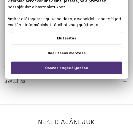
100% eredeti termékek,
14 napos visszaküldési
garanciával
+36
Kérdésed van, elakadtál? Hívd ügyfélszolgálatunkat:
20 267 5125
LEÍRÁS
ÉRTÉKELÉSEK (0)
SZÁLLÍTÁS
NEKED AJÁNLJUK