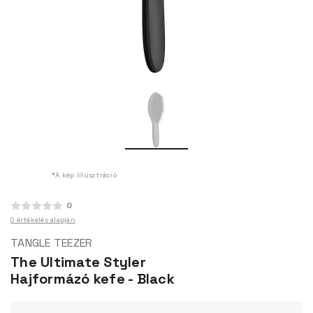
*A kép illusztráció
0
0 értékelés alapján
TANGLE TEEZER
The Ultimate Styler
Hajformázó kefe - Black