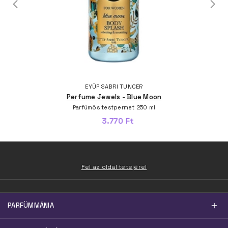
EYÜP SABRI TUNCER
Perfume Jewels - Blue Moon
Parfümös testpermet 250 ml
3.770 Ft
Fel az oldal tetejére!
PARFÜMMÁNIA