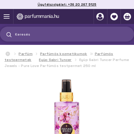
Ügyfélszolgálat: +36 20 267 5125
Szállítás házhoz, automatába vagy pontra
akár 2 munkanap alatt
Keresés
Parfüm
Parfümös kozmetikumok
Parfümös
testpermetek
Eyüp Sabri Tuncer
Eyüp Sabri Tuncer Perfume
Jewels - Pure Love Parfümös testpermet 250 ml