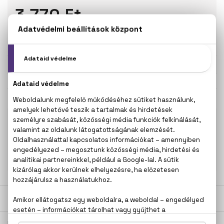
3.770 Ft
KOSÁRBA TESZEM
Törzsvásárlóknak csak:
3.582 Ft
KAPCSOLÓDÓ TERMÉKEK
100% eredeti termékek,
14 napos visszaküldési
garanciával
+36
Kérdésed van, elakadtál? Hívd ügyfélszolgálatunkat:
20 267 5125
LEÍRÁS
ÉRTÉKELÉSEK (0)