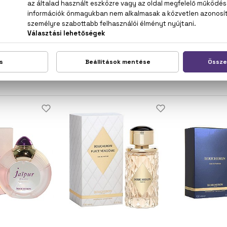
 BOSS
HUGO BOSS
HUG
 Femme
Boss Ma Vie Pour Femme
Boss
 Parfum
Eau De Parfum
Eau D
 Ft -tól
15.600 Ft -tól
22.200