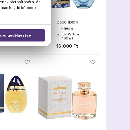
O BOSS
BOUCHERON
 Woman
Fleurs
e Parfum
Eau De Parfum
100 ml
 Ft -tól
16.000 Ft