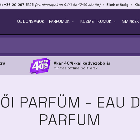
t: +36 20 267 5125
(munkanapokon 9:00 és 17:00 között)
Elérhetőség
Kis
ÚJDONSÁGOK
PARFÜMÖK
KOZMETIKUMOK
SMINKEK
tra
Akár 40%-kal kedvezőbb ár
mint az offline bolti árak
ŐI PARFÜM - EAU 
PARFUM