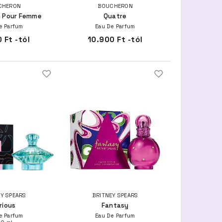
CHERON
BOUCHERON
 Pour Femme
Quatre
e Parfum
Eau De Parfum
 Ft -tól
10.900 Ft -tól
Y SPEARS
BRITNEY SPEARS
rious
Fantasy
e Parfum
Eau De Parfum