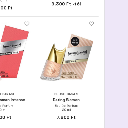
00 ml
9.300 Ft -tól
600 Ft
 BANANI
BRUNO BANANI
oman Intense
Daring Women
e Parfum
Eau De Parfum
0 ml
20 ml
00 Ft
7.600 Ft