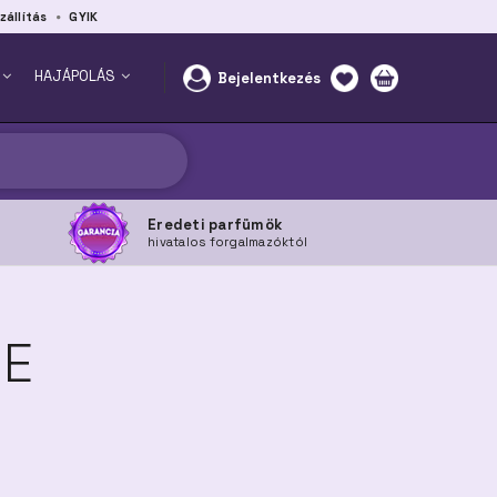
zállítás
GYIK
HAJÁPOLÁS
Bejelentkezés
Eredeti parfümök
hivatalos forgalmazóktól
DE