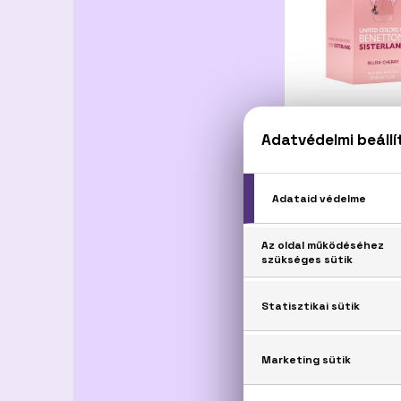
BEN
Sisterland 
Eau De
80
12.0