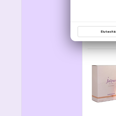
HUGO
Boss
Eau De
13.200