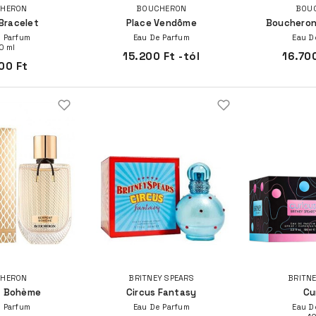
HERON
BOUCHERON
BOU
Bracelet
Place Vendôme
Boucheron
 Parfum
Eau De Parfum
Eau D
0 ml
15.200 Ft -tól
16.700
00 Ft
HERON
BRITNEY SPEARS
BRITNE
t Bohème
Circus Fantasy
Cu
 Parfum
Eau De Parfum
Eau D