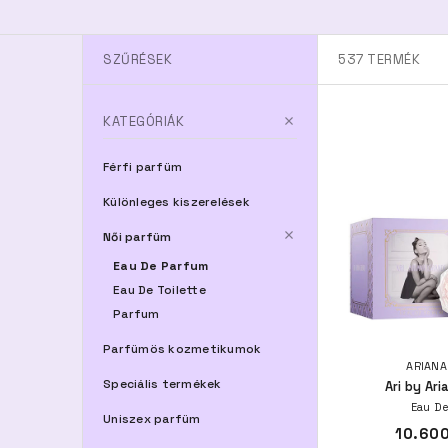
SZŰRÉSEK
537
TERMÉK
KATEGÓRIÁK
Férfi parfüm
Különleges kiszerelések
Női parfüm
Eau De Parfum
Eau De Toilette
Parfum
Parfümös kozmetikumok
ARIANA
Speciális termékek
Ari by Ar
Eau De
Uniszex parfüm
10.600