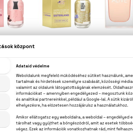
ETTON
BENETTON
HUG
Blush Cherry
Sisterland Golden Vanilla
Boss
 Parfum
Eau De Parfum
Eau D
 ml
80 ml
13.400
00 Ft
11.900 Ft