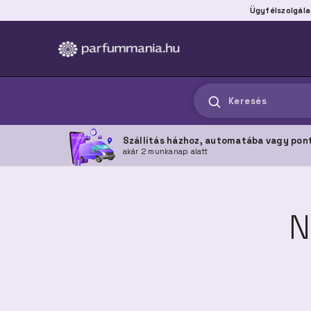
Ügyfélszolgála
Keresés
Szállítás házhoz, automatába vagy pon
akár 2 munkanap alatt
N