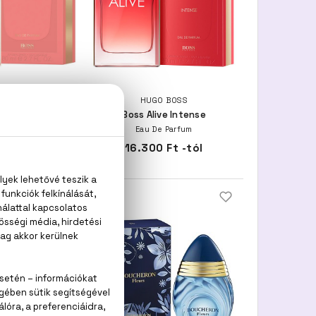
O BOSS
HUGO BOSS
 Alive
Boss Alive Intense
e Parfum
Eau De Parfum
 Ft -tól
16.300 Ft -tól