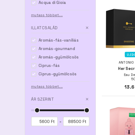
Acqua di Gioia
mutass többet...
ILLATCSALÁD
Aromás-fás-vaníliás
Aromás-gourmand
ÚJD
Aromás-gyümölcsös
ANTONIO
Ciprus-fás
Her Secr
Ciprus-gyümölcsös
Eau De
50
mutass többet...
13.6
ÁR SZERINT
-
Ft
Ft