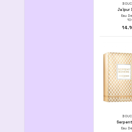
BOUC
Jaïpur 
Eau De
10
14.1
BOUC
Serpen
Eau De