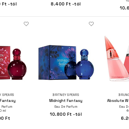
1
 Ft -tól
8.400 Ft -tól
10.
Y SPEARS
BRITNEY SPEARS
BRUNO
 Fantasy
Midnight Fantasy
Absolute W
 Parfum
Eau De Parfum
Eau D
0 ml
4
10.800 Ft -tól
00 Ft
6.2