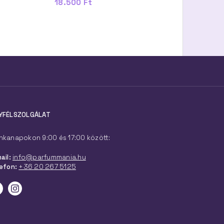
18.500 Ft
21.300 Ft
YFÉLSZOLGÁLAT
kanapokon 9:00 és 17:00 között:
ail:
info@parfummania.hu
efon:
+36 20 267 5125