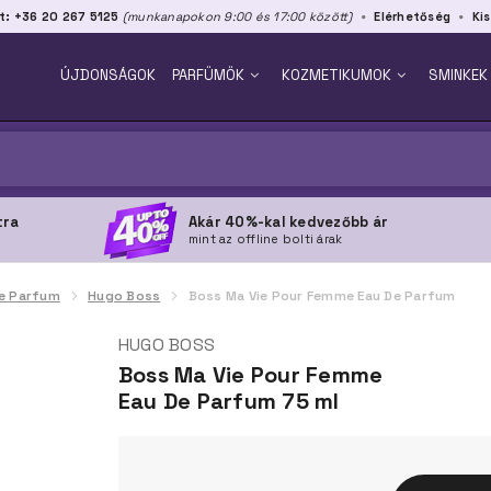
t: +36 20 267 5125
(munkanapokon 9:00 és 17:00 között)
Elérhetőség
Kis
ÚJDONSÁGOK
PARFÜMÖK
KOZMETIKUMOK
SMINKEK
tra
Akár 40%-kal kedvezőbb ár
mint az offline bolti árak
e Parfum
Hugo Boss
Boss Ma Vie Pour Femme Eau De Parfum
HUGO BOSS
Boss Ma Vie Pour Femme
Eau De Parfum 75 ml