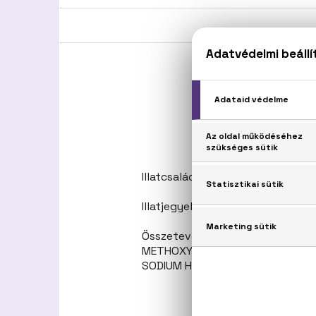
Illatcsalád: Virágos
Illatjegyek: Kaktuszvirág, rózsab
Összetevők: ALCOHOL DENAT., 
METHOXYCINNAMATE, LINALOOL, 
SODIUM HYDROXIDE, COUMARIN, CI