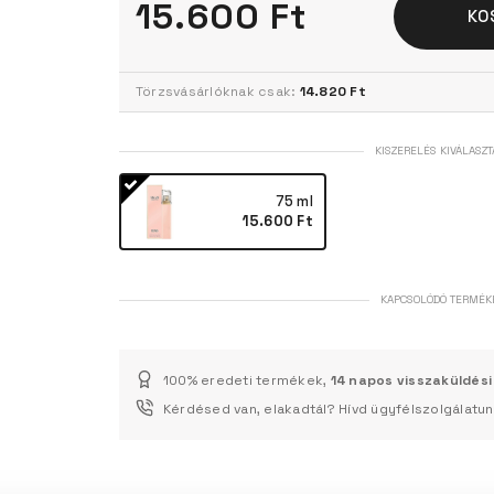
15.600 Ft
KO
Törzsvásárlóknak csak:
14.820 Ft
KISZERELÉS KIVÁLASZT
75 ml
15.600 Ft
KAPCSOLÓDÓ TERMÉK
100% eredeti termékek,
14 napos visszaküldési
Kérdésed van, elakadtál? Hívd ügyfélszolgálatu