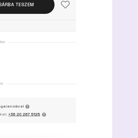
SÁRBA TESZEM
ÁSA
EK
 garanciával
nkat:
+36 20 267 5125