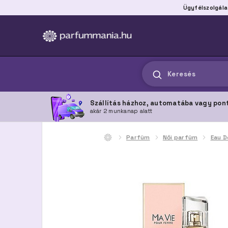
Ügyfélszolgála
Keresés
Szállítás házhoz, automatába vagy pon
akár 2 munkanap alatt
Parfüm
Női parfüm
Eau D