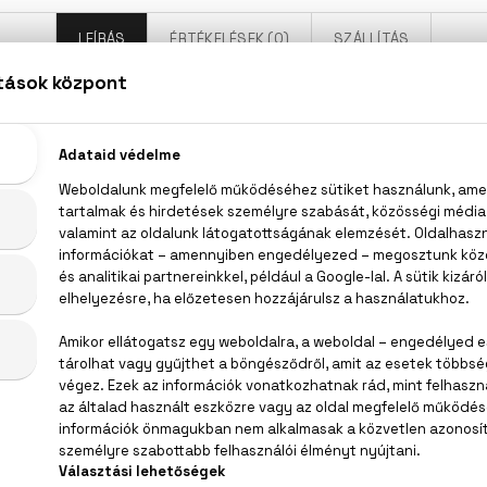
LEÍRÁS
ÉRTÉKELÉSEK (0)
SZÁLLÍTÁS
Boss Ma Vie Pour Femme Eau De Parfum
imbó, rózsaszín virágos jegyek, cédrus
WATER, FRAGRANCE, METHYL CYCLODEXTRIN, LIMONENE, H
DIETHYLAMINO HYDROXYBENZOYL HEXYL BENZOATE, CITRON
TRAL, BHT, BENZYL ALCOHOL.