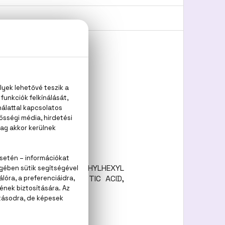
YDROXYCITRONELLAL, ETHYLHEXYL
ELLOL, GERANIOL, LACTIC ACID,