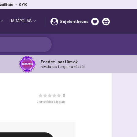
zállítás
GYIK
HAJÁPOLÁS
Bejelentkezés
Eredeti parfümök
hivatalos forgalmazóktól
0
0 értékelés alapján