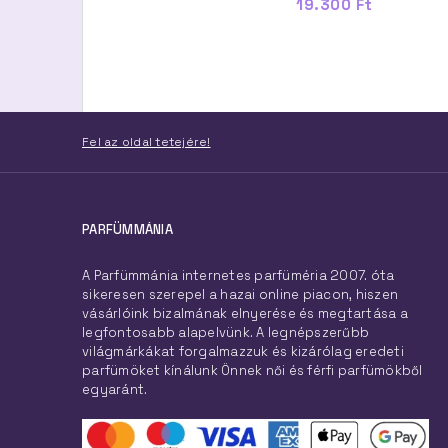
25.700 Ft
19.300 Ft
Fel az oldal tetejére!
PARFÜMMÁNIA
A Parfümmánia internetes parfüméria 2007. óta
sikeresen szerepel a hazai online piacon, hiszen
vásárlóink bizalmának elnyerése és megtartása a
legfontosabb alapelvünk. A legnépszerűbb
világmárkákat forgalmazzuk és kizárólag eredeti
parfümöket kínálunk Önnek női és férfi parfümökből
egyaránt.