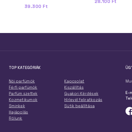
28.100 Ft
39.300 Ft
TOP KATEGÓRIÁK
ÜG
Női parfümök
Kapcsolat
Mun
Férfi parfümök
Kiszállítás
E-m
Parfüm szettek
Gyakori Kérdések
Tel
Kozmetikumok
Hírlevél feliratkozás
Sminkek
Sütik beállítása
Hajápolás
Rólunk