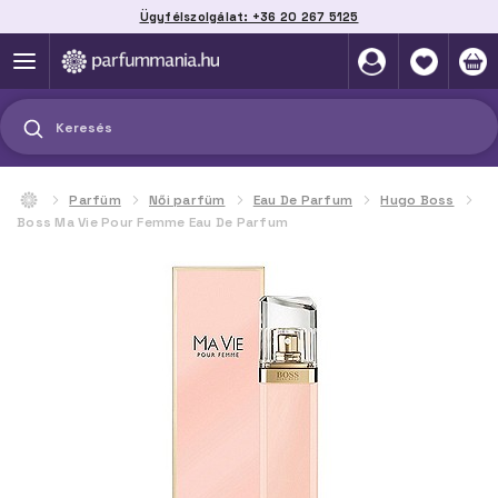
Ügyfélszolgálat: +36 20 267 5125
Szállítás házhoz, automatába vagy pontra
akár 2 munkanap alatt
Keresés
Parfüm
Női parfüm
Eau De Parfum
Hugo Boss
Boss Ma Vie Pour Femme Eau De Parfum