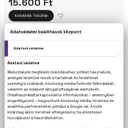
15.600 Ft
KOSÁRBA TESZEM
Törzsvásárlóknak csak:
14.820 Ft
KISZERELÉS KIVÁLASZTÁSA
75 ml
15.600 Ft
KAPCSOLÓDÓ TERMÉKEK
100% eredeti termékek,
14 napos visszaküldési
garanciával
+36
Kérdésed van, elakadtál? Hívd ügyfélszolgálatunkat:
20 267 5125