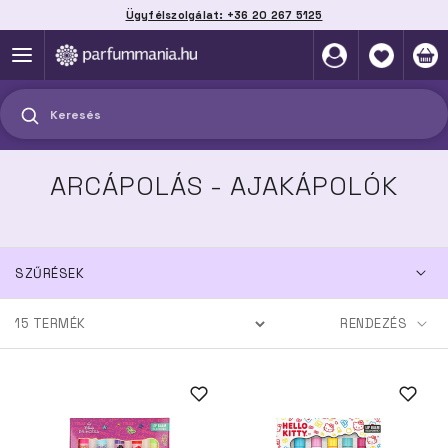
Ügyfélszolgálat: +36 20 267 5125
Szállítás házhoz, automatába vagy pontra
akár 2 munkanap alatt
Keresés
ARCÁPOLÁS - AJAKÁPOLÓK
SZŰRÉSEK
15
TERMÉK