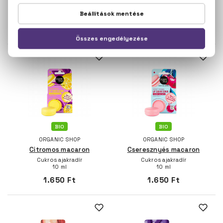
Védő ajakbalzsam
3,7 g
Cukros ajakradír
10 ml
1.190 Ft
1.750 Ft
BIO
BIO
ORGANIC SHOP
ORGANIC SHOP
Citromos macaron
Cseresznyés macaron
Cukros ajakradír
Cukros ajakradír
10 ml
10 ml
1.650 Ft
1.650 Ft