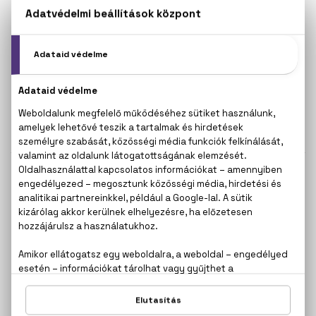
BIO
BIO
DR. ORGANIC
MARGARITA
Teafa
Mézkivonatos és tejfehérjés
Ajakbalzsam
Tápláló ajakbalzsam
5,7 ml
3,7 g
1.590 Ft
1.190 Ft
BIO
BIO
MARGARITA
NATURA SIBERICA
Homoktövis-kivonatos
C-Berrica C + CICA Vitamin
Splash