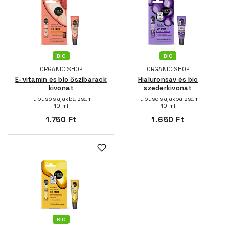
BIO
BIO
ORGANIC SHOP
ORGANIC SHOP
E-vitamin és bio őszibarack
Hialuronsav és bio
kivonat
szederkivonat
Tubusos ajakbalzsam
Tubusos ajakbalzsam
10 ml
10 ml
1.750 Ft
1.650 Ft
BIO