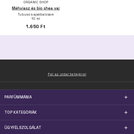
ORGANIC SHOP
Méhviasz és bio shea vaj
Tubusos ajakbalzsam
10 ml
1.650 Ft
Fel az oldal tetejére!
PARFÜMMÁNIA
TOP KATEGÓRIÁK
ÜGYFÉLSZOLGÁLAT