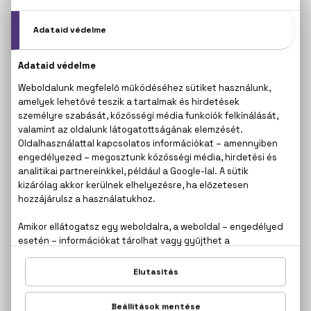
CERRUTI
CERRUTI
1881 Fairplay
1881 Pour Femme
Eau De Toilette
Eau De Toilette
10.800 Ft -tól
9.500 Ft -tól
CERRUTI
CERRUTI
1881 Pour Homme
Image Woman
Eau De Toilette
Eau De Toilette
75 ml