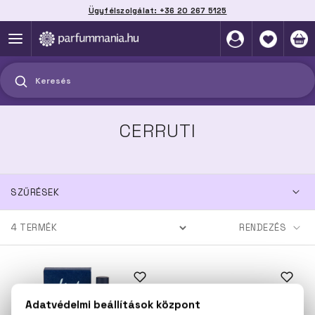
Ügyfélszolgálat: +36 20 267 5125
Szállítás házhoz, automatába vagy pontra
akár 2 munkanap alatt
Keresés
CERRUTI
SZŰRÉSEK
4
TERMÉK