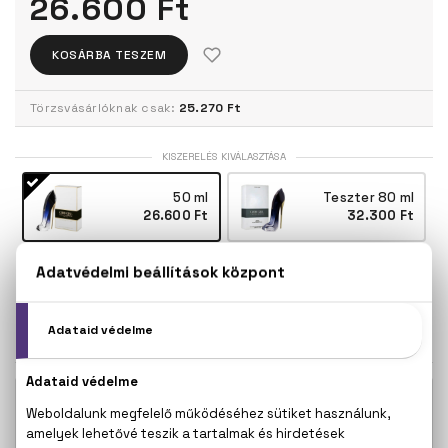
26.600 Ft
KOSÁRBA TESZEM
Törzsvásárlóknak csak:
25.270 Ft
KISZERELÉS KIVÁLASZTÁSA
50 ml
Teszter 80 ml
26.600 Ft
32.300 Ft
80 ml
43.500 Ft
KAPCSOLÓDÓ TERMÉKEK
Good Girl Eau De Parfum Mini 7 ml
12.400 Ft