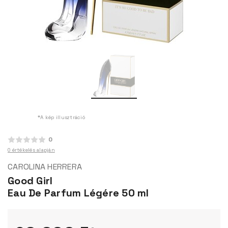
*A kép illusztráció
0
0 értékelés alapján
CAROLINA HERRERA
Good Girl
Eau De Parfum Légére 50 ml