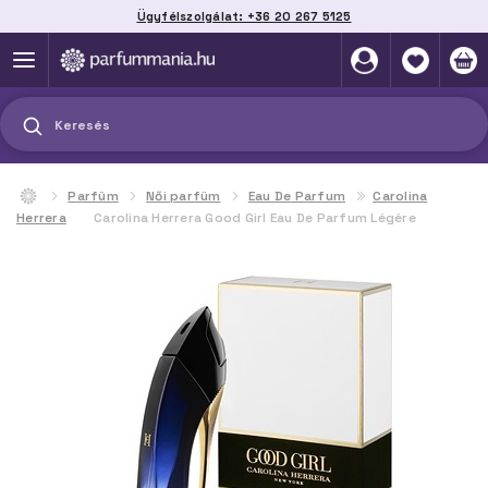
Ügyfélszolgálat: +36 20 267 5125
Szállítás házhoz, automatába vagy pontra
akár 2 munkanap alatt
Keresés
Parfüm
Női parfüm
Eau De Parfum
Carolina
Herrera
Carolina Herrera Good Girl Eau De Parfum Légére