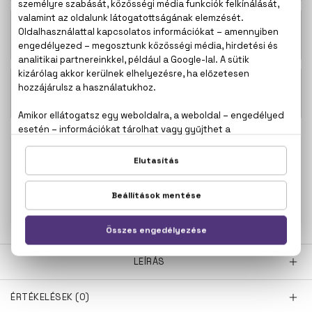
23.500 Ft -
Good Girl Eau De Parfum
tól
Good Girl Eau De Parfum Szett 80+10
39.300 Ft
ml
100% eredeti termékek,
14 napos visszaküldési
garanciával
+36
Kérdésed van, elakadtál? Hívd ügyfélszolgálatunkat:
20 267 5125
LEÍRÁS
ÉRTÉKELÉSEK (0)