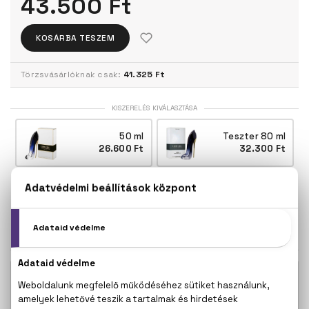
43.500 Ft
KOSÁRBA TESZEM
Törzsvásárlóknak csak:
41.325 Ft
KISZERELÉS KIVÁLASZTÁSA
50 ml
Teszter 80 ml
26.600 Ft
32.300 Ft
80 ml
43.500 Ft
KAPCSOLÓDÓ TERMÉKEK
Good Girl Eau De Parfum Mini 7 ml
12.400 Ft