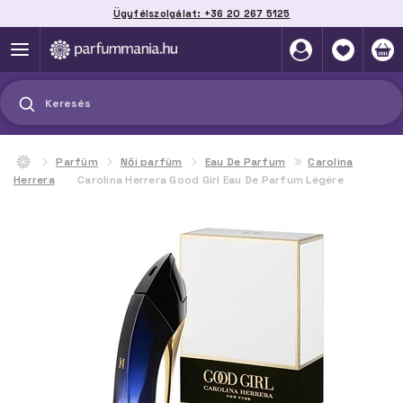
Ügyfélszolgálat: +36 20 267 5125
Szállítás házhoz, automatába vagy pontra
akár 2 munkanap alatt
Keresés
Parfüm
Női parfüm
Eau De Parfum
Carolina
Herrera
Carolina Herrera Good Girl Eau De Parfum Légére