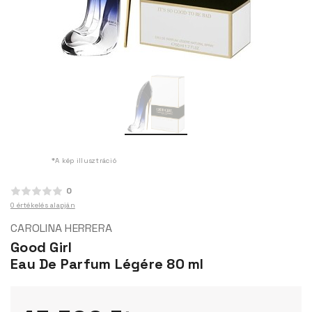
*A kép illusztráció
0
0 értékelés alapján
CAROLINA HERRERA
Good Girl
Eau De Parfum Légére 80 ml