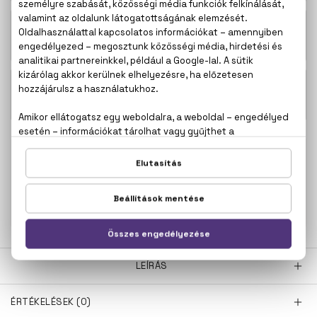
23.500 Ft -
Good Girl Eau De Parfum
tól
Good Girl Eau De Parfum Szett 80+10
39.300 Ft
ml
100% eredeti termékek,
14 napos visszaküldési
garanciával
+36
Kérdésed van, elakadtál? Hívd ügyfélszolgálatunkat:
20 267 5125
LEÍRÁS
ÉRTÉKELÉSEK (0)