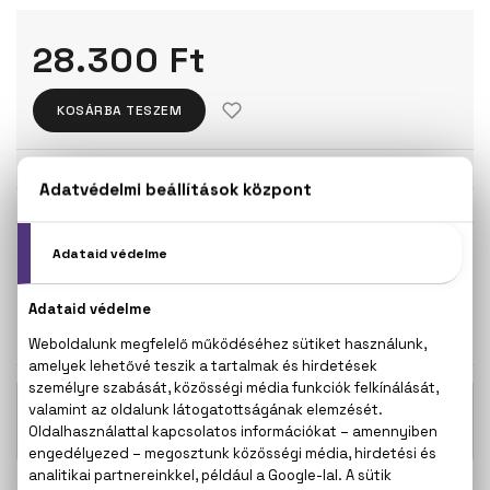
28.300 Ft
KOSÁRBA TESZEM
Törzsvásárlóknak csak:
26.885 Ft
KISZERELÉS KIVÁLASZTÁSA
ÚJDONSÁG
ÚJDONSÁG
30 ml
50 ml
28.300 Ft
35.300 Ft
KAPCSOLÓDÓ TERMÉKEK
Very Good Girl Elixir Eau De Parfum
52.100 Ft
Elixir Szett 80+100 ml