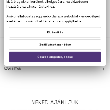
100% eredeti termékek,
14 napos visszaküldési
garanciával
+36
Kérdésed van, elakadtál? Hívd ügyfélszolgálatunkat:
20 267 5125
LEÍRÁS
ÉRTÉKELÉSEK (0)
SZÁLLÍTÁS
NEKED AJÁNLJUK