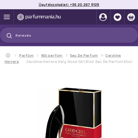
Ügyfélszolgálat: +36 20 267 5125
Szállítás házhoz, automatába vagy pontra
akár 2 munkanap alatt
Keresés
Parfüm
Női parfüm
Eau De Parfum
Carolina
Herrera
Carolina Herrera Very Good Girl Elixir Eau De Parfum Elixir