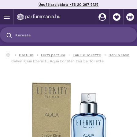
Ügyfélszolgálat: +36 20 267 5125
Szállítás házhoz, automatába vagy pontra
akár 2 munkanap alatt
Keresés
Parfüm
Férfi parfüm
Eau De Toilette
Calvin Klein
Calvin Klein Eternity Aqua For Men Eau De Toilette