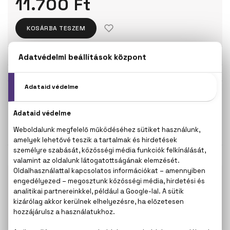
11.700 Ft
KOSÁRBA TESZEM
Törzsvásárlóknak csak:
11.115 Ft
KISZERELÉS KIVÁLASZTÁSA
Teszter 100 ml
100 ml
11.700 Ft
15.000 Ft
KAPCSOLÓDÓ TERMÉKEK
100% eredeti termékek,
14 napos visszaküldési
garanciával
+36
Kérdésed van, elakadtál? Hívd ügyfélszolgálatunkat:
20 267 5125