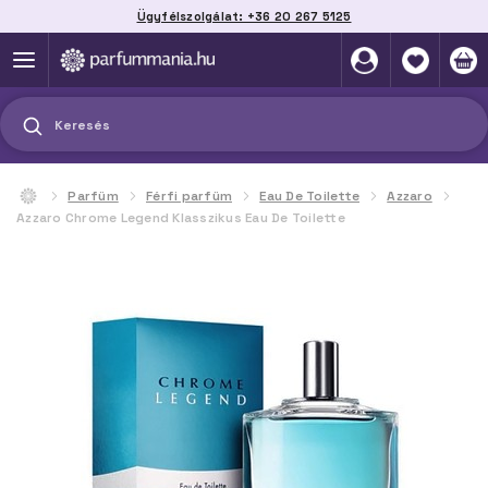
Ügyfélszolgálat: +36 20 267 5125
Szállítás házhoz, automatába vagy pontra
akár 2 munkanap alatt
Keresés
Parfüm
Férfi parfüm
Eau De Toilette
Azzaro
Azzaro Chrome Legend Klasszikus Eau De Toilette