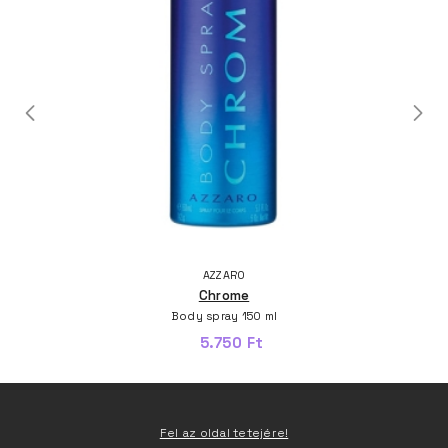
AZZARO
Chrome
Body spray 150 ml
5.750 Ft
Fel az oldal tetejére!