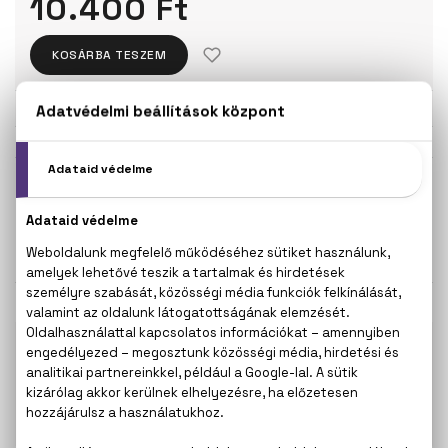
10.400 Ft
KOSÁRBA TESZEM
Törzsvásárlóknak csak:
9.880 Ft
KISZERELÉS KIVÁLASZTÁSA
75 ml
125 ml
10.400 Ft
14.100 Ft
KAPCSOLÓDÓ TERMÉKEK
100% eredeti termékek,
14 napos visszaküldési
garanciával
+36
Kérdésed van, elakadtál? Hívd ügyfélszolgálatunkat:
20 267 5125