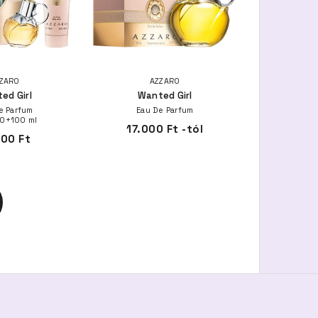
ZARO
AZZARO
ed Girl
Wanted Girl
e Parfum
Eau De Parfum
50+100 ml
17.000 Ft -tól
700 Ft