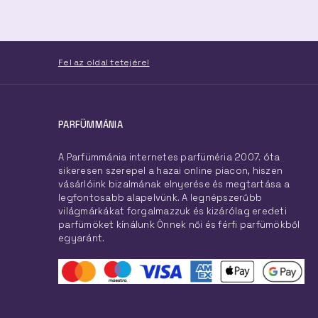
Fel az oldal tetejére!
PARFÜMMÁNIA
A Parfümmánia internetes parfüméria 2007. óta
sikeresen szerepel a hazai online piacon, hiszen
vásárlóink bizalmának elnyerése és megtartása a
legfontosabb alapelvünk. A legnépszerűbb
világmárkákat forgalmazzuk és kizárólag eredeti
parfümöket kínálunk Önnek női és férfi parfümökből
egyaránt.