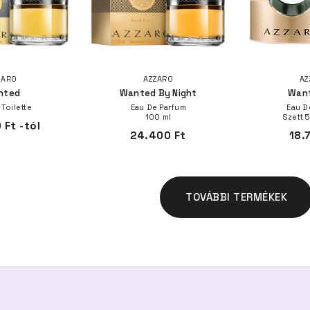
ZARO
AZZARO
AZ
nted
Wanted By Night
Want
 Toilette
Eau De Parfum
Eau D
100 ml
Szett 
 Ft -tól
24.400 Ft
18.
TOVÁBBI TERMÉKEK