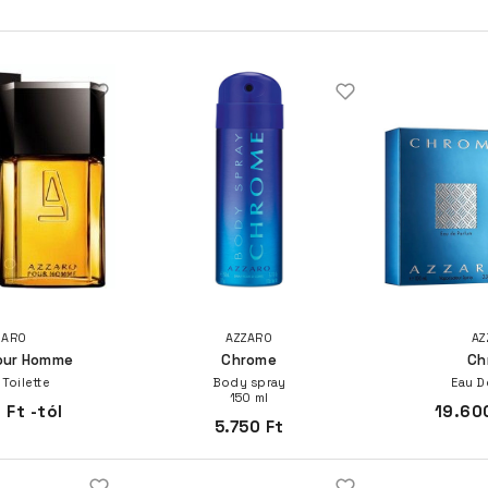
ZARO
AZZARO
AZ
our Homme
Chrome
Ch
 Toilette
Body spray
Eau D
150 ml
 Ft -tól
19.600
5.750 Ft