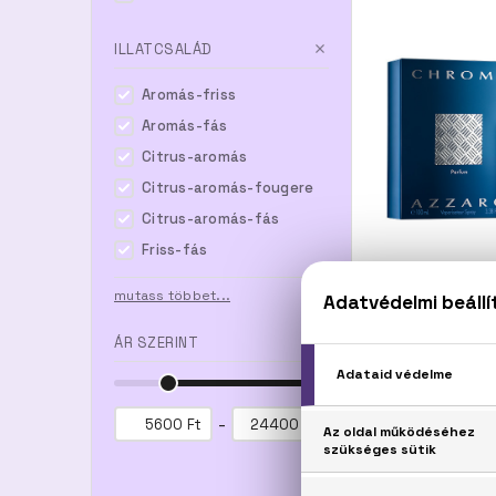
ILLATCSALÁD
Aromás-friss
Aromás-fás
Citrus-aromás
Citrus-aromás-fougere
Citrus-aromás-fás
Friss-fás
AZ
Ch
mutass többet...
Pa
ÁR SZERINT
16.300
-
Ft
Ft