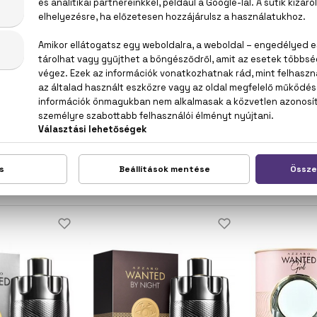
ONSÁG
ZARO
AZZARO
AZ
t Wanted
The Most Wanted
Wa
ette Intense
Parfum
Eau D
1
 Ft -tól
24.400 Ft -tól
20.