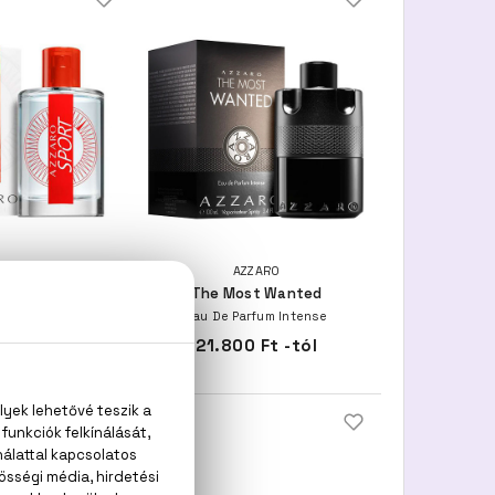
ZARO
AZZARO
port
The Most Wanted
 Toilette
Eau De Parfum Intense
00 ml
21.800 Ft -tól
300 Ft