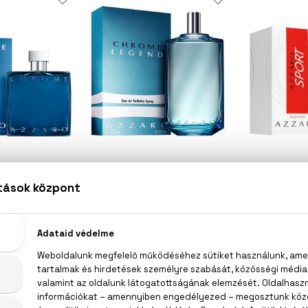
ZARO
AZZARO
AZ
rome
Chrome Legend
S
rfum
Klasszikus Eau De Toilette
Eau De
1
 Ft -tól
10.400 Ft -tól
11.