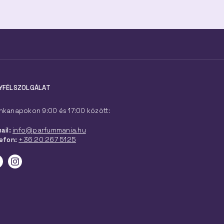
YFÉLSZOLGÁLAT
kanapokon 9:00 és 17:00 között:
ail:
info@parfummania.hu
efon:
+36 20 267 5125