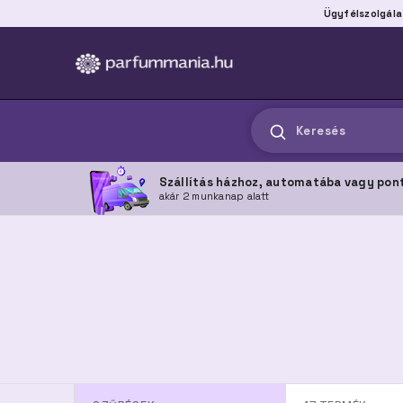
Ügyfélszolgála
Keresés
Szállítás házhoz, automatába vagy pon
akár 2 munkanap alatt