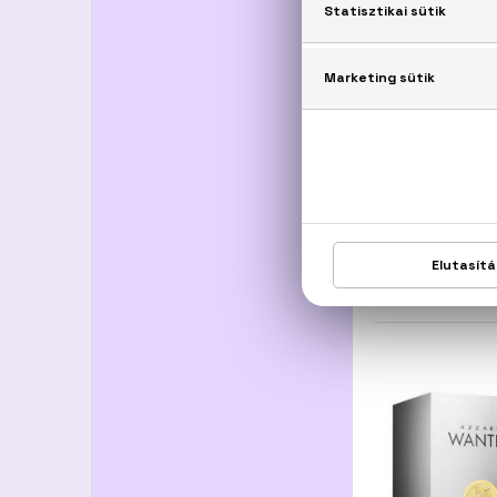
ÚJD
AZ
The Mos
Eau De Toil
21.300