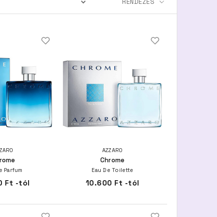
ZARO
AZZARO
rome
Chrome
e Parfum
Eau De Toilette
 Ft -tól
10.600 Ft -tól