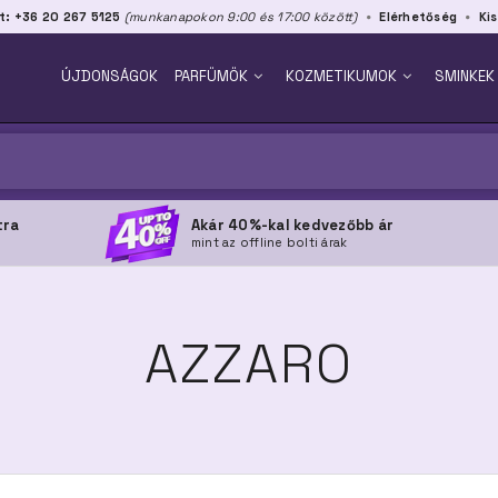
t: +36 20 267 5125
(munkanapokon 9:00 és 17:00 között)
Elérhetőség
Kis
ÚJDONSÁGOK
PARFÜMÖK
KOZMETIKUMOK
SMINKEK
tra
Akár 40%-kal kedvezőbb ár
mint az offline bolti árak
AZZARO