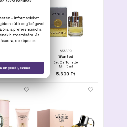
ZARO
AZZARO
nted
Wanted
e Parfum
Eau De Toilette
00 ml
Mini 5 ml
500 Ft
5.600 Ft