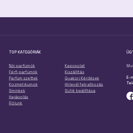
TOP KATEGÓRIÁK
ÜG
Női parfümök
Kapcsolat
Mun
Férfi parfümök
Kiszállítás
E-m
Parfüm szettek
Gyakori Kérdések
Tel
Kozmetikumok
Hírlevél feliratkozás
Sminkek
Sütik beállítása
Hajápolás
Rólunk