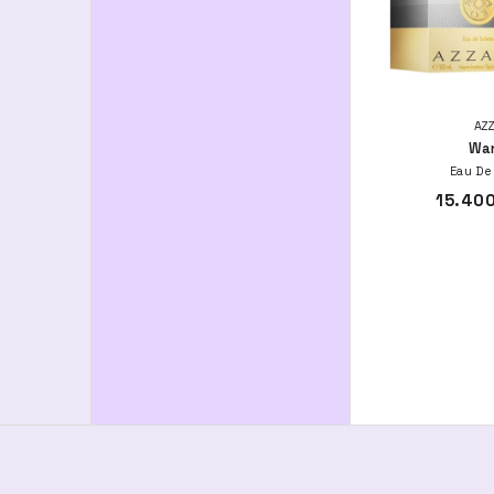
AZ
Wa
Eau De
15.400