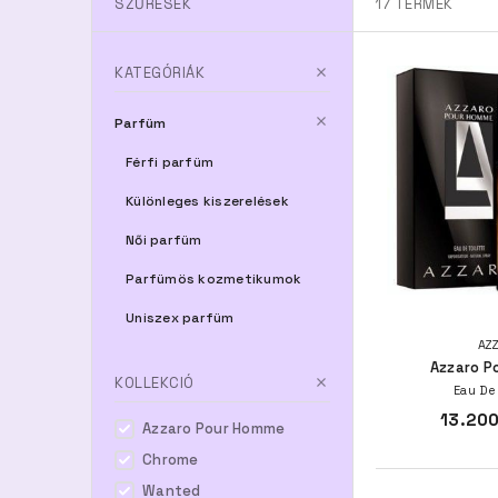
SZŰRÉSEK
17
TERMÉK
KATEGÓRIÁK
Parfüm
Férfi parfüm
Különleges kiszerelések
Női parfüm
Parfümös kozmetikumok
Uniszex parfüm
AZ
Azzaro P
KOLLEKCIÓ
Eau De
13.200
Azzaro Pour Homme
Chrome
Wanted