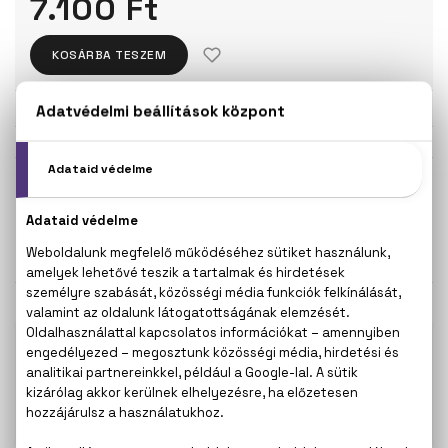
7.100 Ft
KOSÁRBA TESZEM
Törzsvásárlóknak csak:
6.745 Ft
KISZERELÉS KIVÁLASZTÁSA
50 ml
7.100 Ft
KAPCSOLÓDÓ TERMÉKEK
100% eredeti termékek,
14 napos visszaküldési
garanciával
+36
Kérdésed van, elakadtál? Hívd ügyfélszolgálatunkat:
20 267 5125