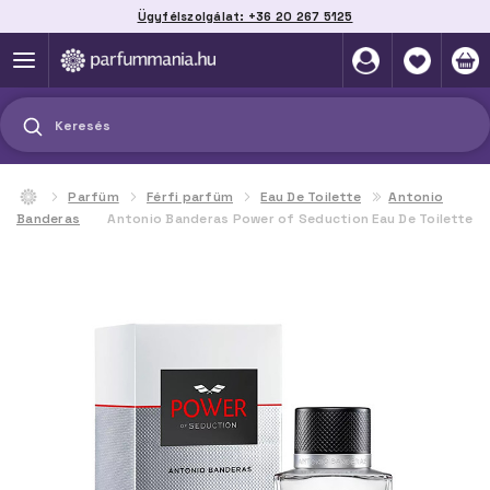
Ügyfélszolgálat: +36 20 267 5125
Szállítás házhoz, automatába vagy pontra
akár 2 munkanap alatt
Keresés
Parfüm
Férfi parfüm
Eau De Toilette
Antonio
Banderas
Antonio Banderas Power of Seduction Eau De Toilette