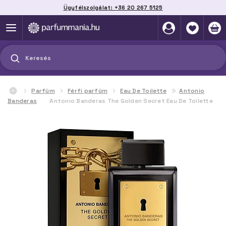
Ügyfélszolgálat: +36 20 267 5125
Szállítás házhoz, automatába vagy pontra
akár 2 munkanap alatt
Keresés
Parfüm
Férfi parfüm
Eau De Toilette
Antonio
Banderas
Antonio Banderas The Golden Secret Eau De Toilette