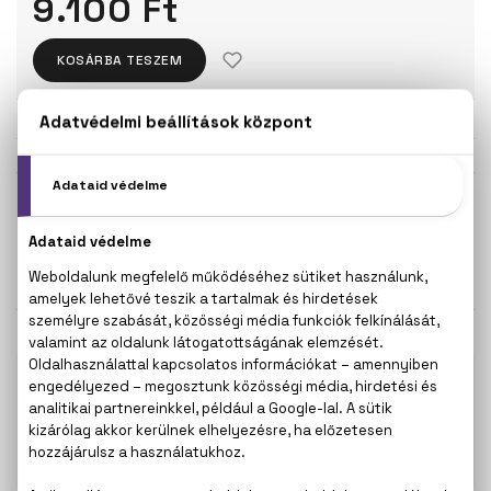
9.100 Ft
KOSÁRBA TESZEM
Törzsvásárlóknak csak:
8.645 Ft
KISZERELÉS KIVÁLASZTÁSA
Teszter 100 ml
100 ml
8.200 Ft
9.100 Ft
KAPCSOLÓDÓ TERMÉKEK
100% eredeti termékek,
14 napos visszaküldési
garanciával
+36
Kérdésed van, elakadtál? Hívd ügyfélszolgálatunkat:
20 267 5125