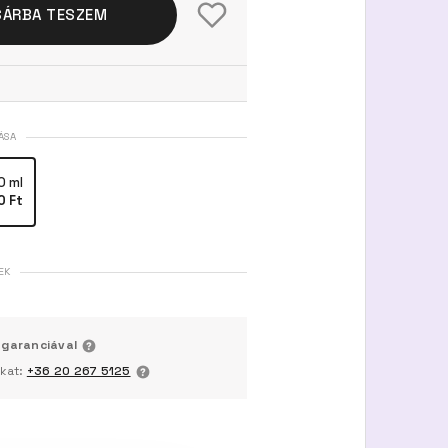
SÁRBA TESZEM
ÁSA
0 ml
0 Ft
EK
 garanciával
nkat:
+36 20 267 5125