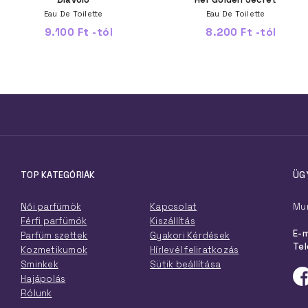
Eau De Toilette
Eau De Toilette
9.100 Ft -tól
8.200 Ft -tól
TOP KATEGÓRIÁK
ÜG
Női parfümök
Kapcsolat
Mun
Férfi parfümök
Kiszállítás
E-m
Parfüm szettek
Gyakori Kérdések
Tel
Kozmetikumok
Hírlevél feliratkozás
Sminkek
Sütik beállítása
Hajápolás
Rólunk