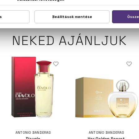
NEKED AJÁNLJUK
ANTONIO BANDERAS
ANTONIO BANDERAS
Diavolo
Her Golden Secret