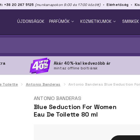
t: +36 20 267 5125
(munkanapokon 9:00 és 17:00 között)
Elérhetőség
Kis
ÚJDONSÁGOK
PARFÜMÖK
KOZMETIKUMOK
SMINKEK
tra
Akár 40%-kal kedvezőbb ár
mint az offline bolti árak
e Toilette
Antonio Banderas
Antonio Banderas Blue Seduction Fo
ANTONIO BANDERAS
Blue Seduction For Women
Eau De Toilette 80 ml