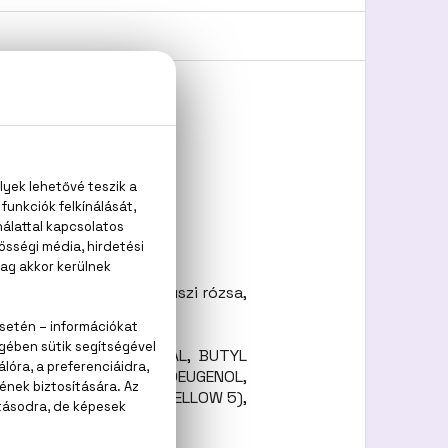
ilette
yvirág, bolgár damaszkuszi rózsa,
NE, HYDROXYCITRONELLAL, BUTYL
ARIN, GERANIOL, ISOEUGENOL,
0 (BLUE 1), CI 19140 (YELLOW 5),