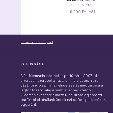
Eau De Toilette 100 ml
Eau De Toilette
17.600 Ft
9.100 Ft -tól
Fel az oldal tetejére!
PARFÜMMÁNIA
A Parfümmánia internetes parfüméria 2007. óta
sikeresen szerepel a hazai online piacon, hiszen
vásárlóink bizalmának elnyerése és megtartása a
legfontosabb alapelvünk. A legnépszerűbb
világmárkákat forgalmazzuk és kizárólag eredeti
parfümöket kínálunk Önnek női és férfi parfümökből
egyaránt.