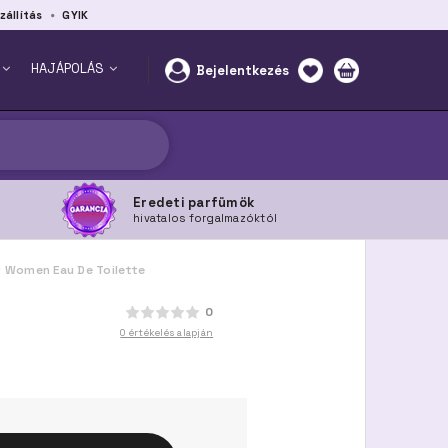
zállítás
GYIK
HAJÁPOLÁS
Bejelentkezés
Eredeti parfümök
hivatalos forgalmazóktól
r Women Eau De Toilette
0
0 értékelés alapján