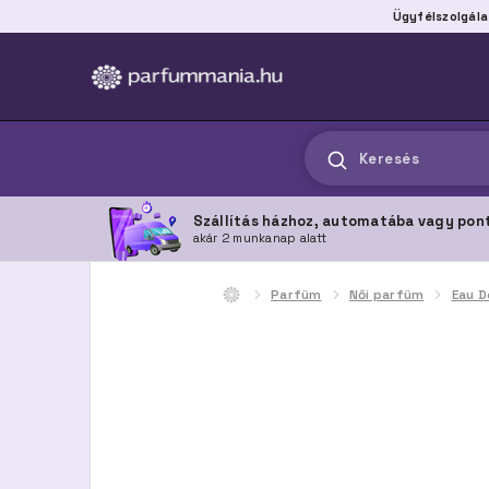
Ügyfélszolgála
Keresés
Szállítás házhoz, automatába vagy pon
akár 2 munkanap alatt
Parfüm
Női parfüm
Eau D