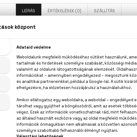
LEÍRÁS
ÉRTÉKELÉSEK (0)
SZÁLLÍTÁS
io Banderas Blue Seduction For Women Eau De To
vél, körte, sárgadinnye, málna, gardénia, bazsarózsa, gyöng
uli, pézsma
AQUA (WATER), PARFUM (FRAGRANCE), LINALOOL, LIMONE
THYLHEXYL SALICYLATE, CITRONELLOL, CITRAL, COUM
NOL) CITRATE, CINNAMAL, CI 60730 (EXT. VIOLET 2), CI 4209