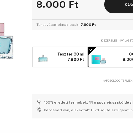
8.000 Ft
KO
Törzsvásárlóknak csak:
7.600 Ft
KISZERELÉS KIVÁLASZT
Teszter 80 ml
8
7.800 Ft
8.00
KAPCSOLÓDÓ TERMÉK
100% eredeti termékek,
14 napos visszaküldési
Kérdésed van, elakadtál? Hívd ügyfélszolgálatu