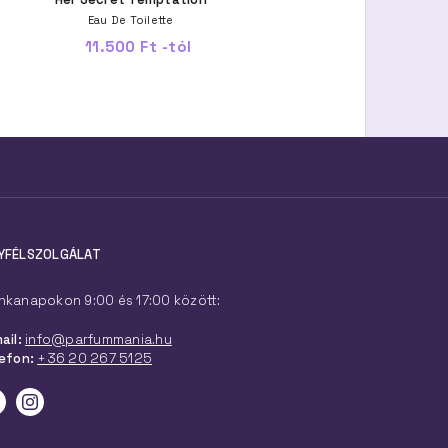
Eau De Toilette
Eau De Toilette
11.500 Ft -tól
8.200 Ft -tól
YFÉLSZOLGÁLAT
kanapokon 9:00 és 17:00 között:
ail:
info@parfummania.hu
efon:
+36 20 267 5125