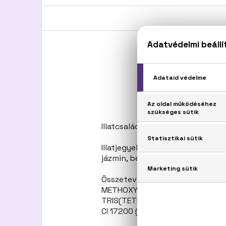
Anton
Illatcsalád: Virágos-gyümölcsös
Illatjegyek: bergamott, ibolyale
jázmin, benzoeviasz, cukor, pacs
Összetevők: ALCOHOL DENAT., 
METHOXYDIBENZOYLMETHANE, E
TRIS(TETRAMETHYLHYDROXYPIPERIDI
CI 17200 (RED 33).