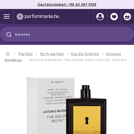
Ügyfélszolgálat: +36 20 267 5125
Szállítás házhoz, automatába vagy pontra
akár 2 munkanap alatt
Keresés
Parfüm
Férfi parfüm
Eau De Toilette
Antonio
Banderas
Antonio Banderas The Golden Secret Eau De Toilette