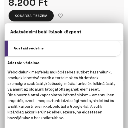
8.200 Ft
KOSÁRBA TESZEM
Törzsvásárlóknak csak:
7.790 Ft
KISZERELÉS KIVÁLASZTÁSA
Teszter 100 ml
100 ml
8.200 Ft
9.100 Ft
KAPCSOLÓDÓ TERMÉKEK
100% eredeti termékek,
14 napos visszaküldési
garanciával
+36
Kérdésed van, elakadtál? Hívd ügyfélszolgálatunkat:
20 267 5125