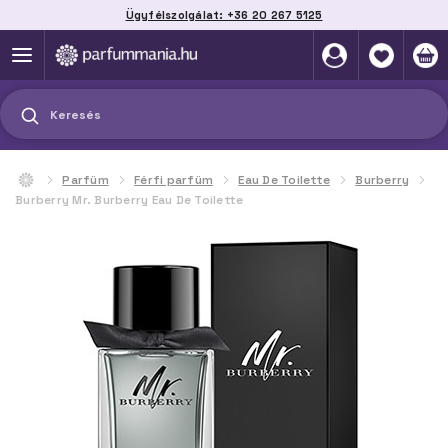
Ügyfélszolgálat: +36 20 267 5125
Szállítás házhoz, automatába vagy pontra
akár 2 munkanap alatt
Keresés
Parfüm
Férfi parfüm
Eau De Toilette
Burberry
Burberry Mr. Burberry Eau De Toilette