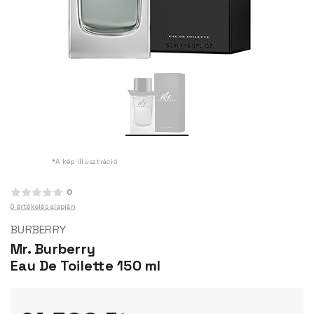
*A kép illusztráció
0
0 értékelés alapján
BURBERRY
Mr. Burberry
Eau De Toilette 150 ml