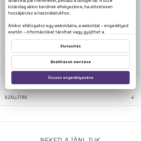
100% eredeti termékek,
14 napos visszaküldési
garanciával
+36
Kérdésed van, elakadtál? Hívd ügyfélszolgálatunkat:
20 267 5125
LEÍRÁS
ÉRTÉKELÉSEK (0)
SZÁLLÍTÁS
NEKED AJÁNLJUK