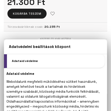
21.300 Ft
KOSÁRBA TESZEM
Törzsvásárlóknak csak:
20.235 Ft
KISZERELÉS KIVÁLASZTÁSA
50 ml
100 ml
14.500 Ft
19.100 Ft
150 ml
21.300 Ft
KAPCSOLÓDÓ TERMÉKEK
16.700 Ft -
Mr. Burberry Eau De Parfum
tól