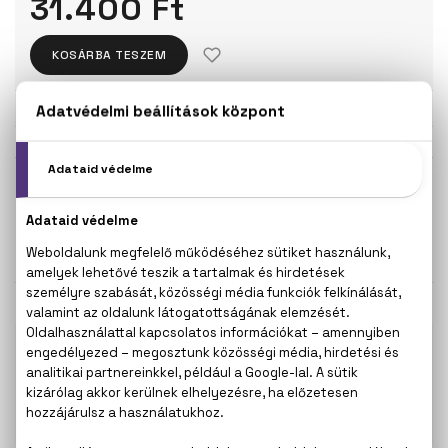
31.400 Ft
KOSÁRBA TESZEM
Törzsvásárlóknak csak:
29.830 Ft
KISZERELÉS KIVÁLASZTÁSA
100 ml
31.400 Ft
KAPCSOLÓDÓ TERMÉKEK
100% eredeti termékek,
14 napos visszaküldési
garanciával
+36
Kérdésed van, elakadtál? Hívd ügyfélszolgálatunkat:
20 267 5125