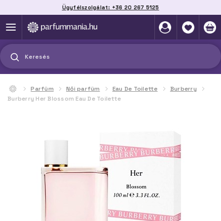
Ügyfélszolgálat: +36 20 267 5125
Szállítás házhoz, automatába vagy pontra
akár 2 munkanap alatt
Keresés
Parfüm
Női parfüm
Eau De Toilette
Burberry
Burberry Her Blossom Eau De Toilette