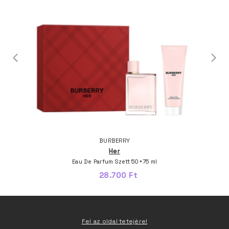
BURBERRY
Her
Eau De Parfum Szett 50+75 ml
28.700 Ft
Fel az oldal tetejére!