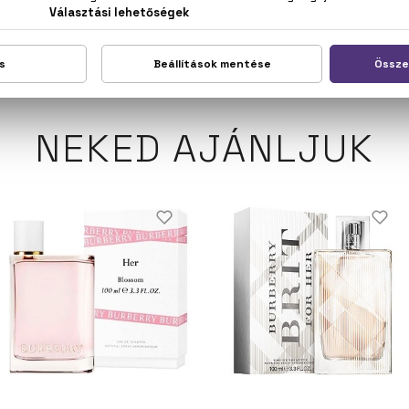
CI 60730), YELLOW 5 (CI 19140), BLUE 1 (CI 42090), RED 33 (
NEKED AJÁNLJUK