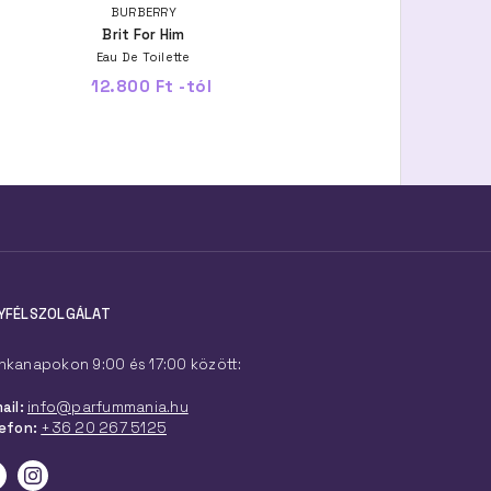
BURBERRY
BURBERRY
Brit For Him
Brit Sheer
Eau De Toilette
Eau De Toilette
12.800 Ft -tól
13.700 Ft -tól
YFÉLSZOLGÁLAT
kanapokon 9:00 és 17:00 között:
ail:
info@parfummania.hu
efon:
+36 20 267 5125