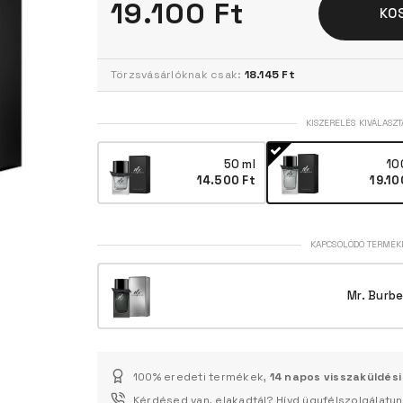
19.100 Ft
KO
Törzsvásárlóknak csak:
18.145 Ft
KISZERELÉS KIVÁLASZT
50 ml
10
14.500 Ft
19.10
KAPCSOLÓDÓ TERMÉK
Mr. Burb
100% eredeti termékek,
14 napos visszaküldési
Kérdésed van, elakadtál? Hívd ügyfélszolgálatu