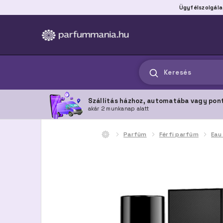
Ügyfélszolgála
Keresés
Szállítás házhoz, automatába vagy pon
akár 2 munkanap alatt
Parfüm
Férfi parfüm
Eau