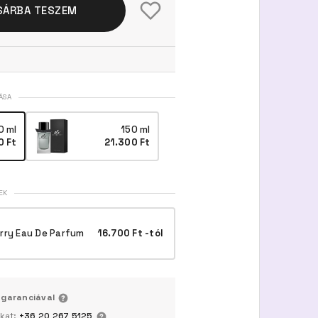
SÁRBA TESZEM
ÁSA
0 ml
150 ml
0 Ft
21.300 Ft
EK
erry Eau De Parfum
16.700 Ft -tól
 garanciával
nkat:
+36 20 267 5125