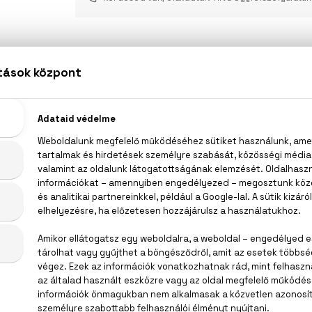
LEÍRÁS
ÉRTÉKELÉSEK (0)
SZÁLLÍTÁS
Burberry Mr. Burberry Eau De Toilette
, tárkony, nyírfalevél, szerecsendió, cédrus, szantálfa, guaj
AQUA/WATER/EAU, PARFUM/FRAGRANCE, LIMONENE, ETHYLHEXY
EXYL BENZOATE, CITRONELLOL, ALPHA-ISOMETHYL IONONE, BH