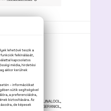
akfa, vetiver
L METHOXYCINNAMATE, LINALOOL,
T, COUMARIN, CITRAL, GERANIOL,