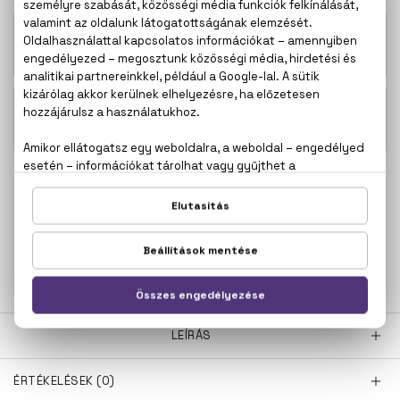
19.600 Ft -
Chrome Eau De Parfum
tól
16.300 Ft -
Chrome Parfum
tól
100% eredeti termékek,
14 napos visszaküldési
garanciával
+36
Kérdésed van, elakadtál? Hívd ügyfélszolgálatunkat:
20 267 5125
LEÍRÁS
ÉRTÉKELÉSEK (0)