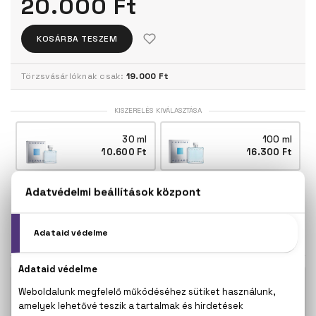
20.000 Ft
KOSÁRBA TESZEM
Törzsvásárlóknak csak:
19.000 Ft
KISZERELÉS KIVÁLASZTÁSA
30 ml
100 ml
10.600 Ft
16.300 Ft
200 ml
20.000 Ft
KAPCSOLÓDÓ TERMÉKEK
Chrome Body spray 150 ml
5.750 Ft