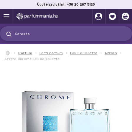
Ügyfélszolgálat: +36 20 267 5125
Szállítás házhoz, automatába vagy pontra
akár 2 munkanap alatt
Keresés
Parfüm
Férfi parfüm
Eau De Toilette
Azzaro
Azzaro Chrome Eau De Toilette