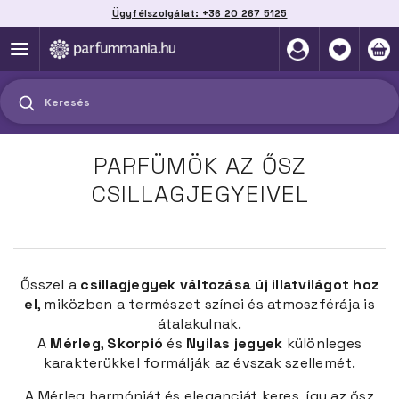
Ügyfélszolgálat: +36 20 267 5125
Szállítás házhoz, automatába vagy pontra
akár 2 munkanap alatt
Keresés
PARFÜMÖK AZ ŐSZ
CSILLAGJEGYEIVEL
Ősszel a
csillagjegyek változása új illatvilágot hoz
el
, miközben a természet színei és atmoszférája is
átalakulnak.
A
Mérleg
,
Skorpió
és
Nyilas jegyek
különleges
karakterükkel formálják az évszak szellemét.
A Mérleg harmóniát és eleganciát keres, így az ősz