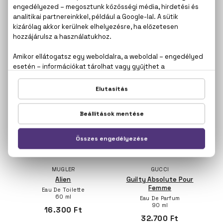
NARCISO RODRIGUEZ
LANCÔME
For Her
Trésor
Eau De Parfum
L'Eau De Parfum
30 ml
50 ml
20.000 Ft
24.400 Ft
MUGLER
GUCCI
Alien
Guilty Absolute Pour
Femme
Eau De Toilette
60 ml
Eau De Parfum
90 ml
16.300 Ft
32.700 Ft