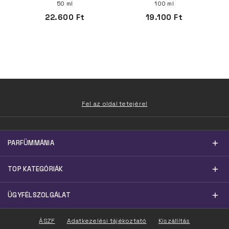
50 ml
100 ml
22.600 Ft
19.100 Ft
Fel az oldal tetejére!
PARFÜMMÁNIA
TOP KATEGÓRIÁK
ÜGYFÉLSZOLGÁLAT
ÁSZF
Adatkezelési tájékoztató
Kiszállítás