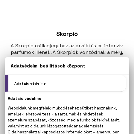
Skorpió
A Skorpió csillagjegyhez az érzéki és és intenzív
parfümök illenek. A Skorpiók vonzódnak a mély,
fűszeres, orientális vagy gazdag virágos illatokhoz.
Az érzéki pézsma, édes vanília, bőr vagy fekete bors
aromák kiemeli a Skorpió rejtélyes és szenvedélyes
természetét.