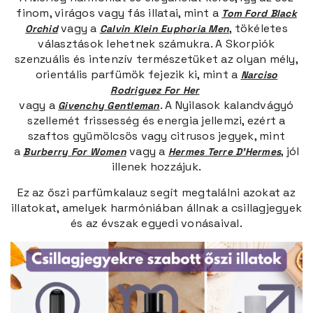
finom, virágos vagy fás illatai, mint a
Tom Ford Black
vagy a
, tökéletes
Orchid
Calvin Klein Euphoria Men
választások lehetnek számukra. A Skorpiók
szenzuális és intenzív természetüket az olyan mély,
orientális parfümök fejezik ki, mint a
Narciso
Rodriguez For Her
vagy a
. A Nyilasok kalandvágyó
Givenchy Gentleman
szellemét frissesség és energia jellemzi, ezért a
szaftos gyümölcsös vagy citrusos jegyek, mint
a
vagy a
, jól
Burberry For Women
Hermes Terre D'Hermes
illenek hozzájuk.
Ez az őszi parfümkalauz segít megtalálni azokat az
illatokat, amelyek harmóniában állnak a csillagjegyek
és az évszak egyedi vonásaival.