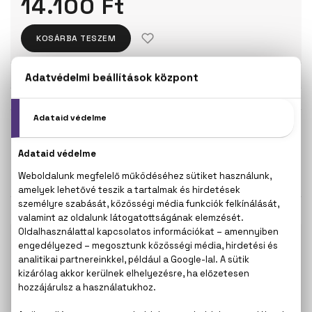
14.100 Ft
KOSÁRBA TESZEM
Törzsvásárlóknak csak:
13.395 Ft
KISZERELÉS KIVÁLASZTÁSA
50 ml
100 ml
14.100 Ft
19.100 Ft
KAPCSOLÓDÓ TERMÉKEK
100% eredeti termékek,
14 napos visszaküldési
garanciával
+36
Kérdésed van, elakadtál? Hívd ügyfélszolgálatunkat:
20 267 5125