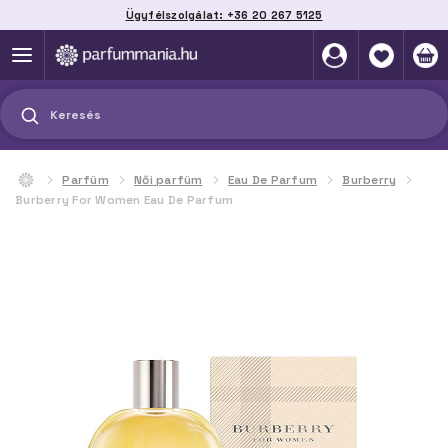
Ügyfélszolgálat: +36 20 267 5125
Szállítás házhoz, automatába vagy pontra
akár 2 munkanap alatt
Keresés
Parfüm
Női parfüm
Eau De Parfum
Burberry
Burberry For Women Eau De Parfum