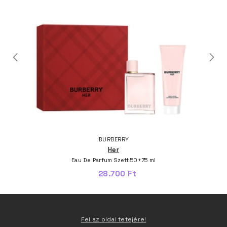
BURBERRY
Her
Eau De Parfum Szett 50+75 ml
28.700 Ft
Fel az oldal tetejére!