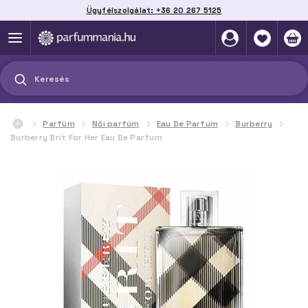
Ügyfélszolgálat: +36 20 267 5125
Szállítás házhoz, automatába vagy pontra
akár 2 munkanap alatt
Keresés
Parfüm
Női parfüm
Eau De Parfum
Burberry
Burberry Brit For Her Eau De Parfum