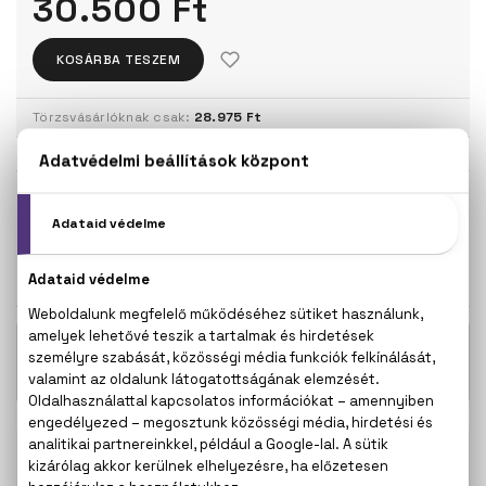
30.500 Ft
KOSÁRBA TESZEM
Törzsvásárlóknak csak:
28.975 Ft
KISZERELÉS KIVÁLASZTÁSA
100 ml
30.500 Ft
KAPCSOLÓDÓ TERMÉKEK
17.600 Ft -
Brit For Her Eau De Toilette
tól
100% eredeti termékek,
14 napos visszaküldési
garanciával