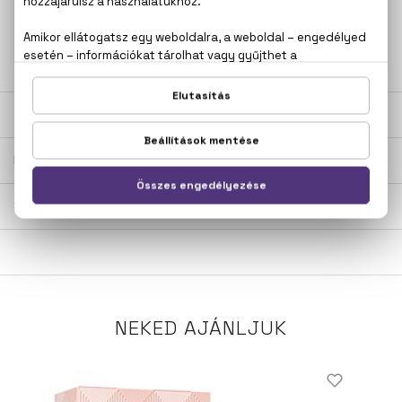
+36
Kérdésed van, elakadtál? Hívd ügyfélszolgálatunkat:
20 267 5125
LEÍRÁS
ÉRTÉKELÉSEK (0)
SZÁLLÍTÁS
NEKED AJÁNLJUK