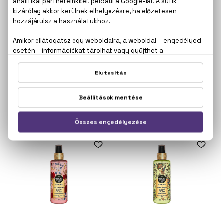
EYÜP SABRI TUNCER
EYÜP SABRI TUNCER
Perfume Jewels - Soul
Perfume Jewels - Summer
Beauty
Dream
Parfümös testpermet
Parfümös testpermet
250 ml
250 ml
3.770 Ft
3.770 Ft