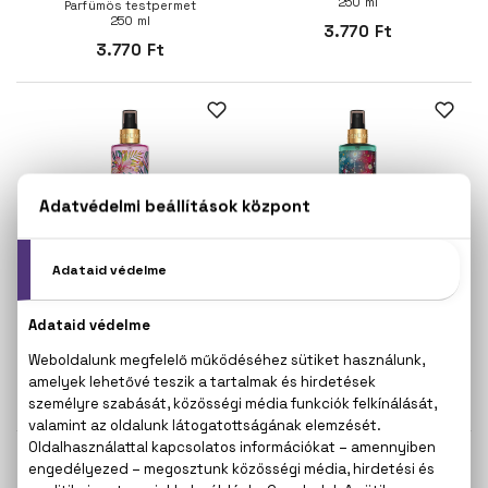
250 ml
Parfümös testpermet
250 ml
3.770 Ft
3.770 Ft
EYÜP SABRI TUNCER
EYÜP SABRI TUNCER
Perfume Jewels - Silky
Perfume Jewels - Skyfall
Touch
Parfümös testpermet
250 ml
Parfümös testpermet
250 ml
3.770 Ft
3.770 Ft