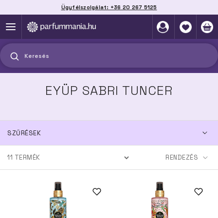
Ügyfélszolgálat: +36 20 267 5125
Szállítás házhoz, automatába vagy pontra
akár 2 munkanap alatt
Keresés
EYÜP SABRI TUNCER
SZŰRÉSEK
11
TERMÉK