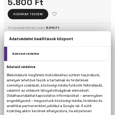
5.800 Ft
KOSÁRBA TESZEM
Törzsvásárlóknak csak:
5.510 Ft
KISZERELÉS KIVÁLASZTÁSA
50 ml
Teszter 100 ml
5.800 Ft
6.700 Ft
100 ml
8.000 Ft
KAPCSOLÓDÓ TERMÉKEK
100% eredeti termékek,
14 napos visszaküldési
garanciával