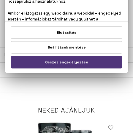
+36
Kérdésed van, elakadtál? Hívd ügyfélszolgálatunkat:
20 267 5125
LEÍRÁS
ÉRTÉKELÉSEK (0)
SZÁLLÍTÁS
NEKED AJÁNLJUK