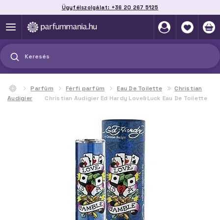
Ügyfélszolgálat: +36 20 267 5125
Szállítás házhoz, automatába vagy pontra
akár 2 munkanap alatt
Keresés
Parfüm
Férfi parfüm
Eau De Toilette
Christian
Audigier
Christian Audigier Ed Hardy Love&Luck Eau De Toilette