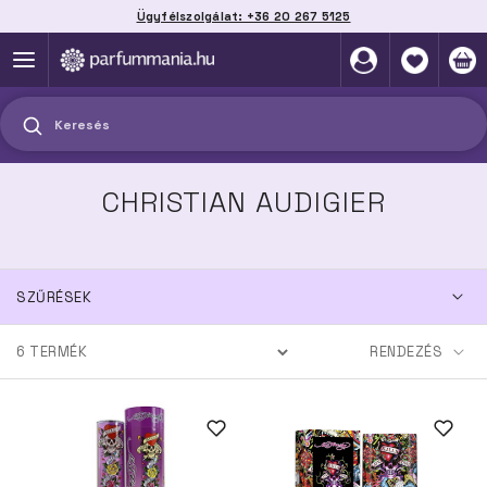
Ügyfélszolgálat: +36 20 267 5125
Szállítás házhoz, automatába vagy pontra
akár 2 munkanap alatt
Keresés
CHRISTIAN AUDIGIER
SZŰRÉSEK
6
TERMÉK