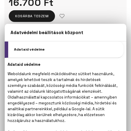
16.700 Ft
KOSÁRBA TESZEM
Törzsvásárlóknak csak:
15.865 Ft
KISZERELÉS KIVÁLASZTÁSA
Teszter 100 ml
100 ml
16.700 Ft
19.600 Ft
KAPCSOLÓDÓ TERMÉKEK
100% eredeti termékek,
14 napos visszaküldési
garanciával
+36
Kérdésed van, elakadtál? Hívd ügyfélszolgálatunkat:
20 267 5125