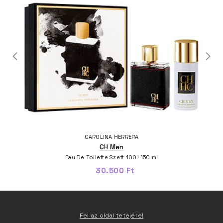
CAROLINA HERRERA
CH Men
Eau De Toilette Szett 100+150 ml
30.500 Ft
Fel az oldal tetejére!