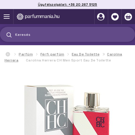
Ügyfélszolgálat: +36 20 267 5125
Szállítás házhoz, automatába vagy pontra
akár 2 munkanap alatt
Keresés
Parfüm
Férfi parfüm
Eau De Toilette
Carolina
Herrera
Carolina Herrera CH Men Sport Eau De Toilette