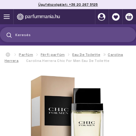
Ügyfélszolgálat: +36 20 267 5125
Szállítás házhoz, automatába vagy pontra
akár 2 munkanap alatt
Keresés
Parfüm
Férfi parfüm
Eau De Toilette
Carolina
Herrera
Carolina Herrera Chic For Men Eau De Toilette