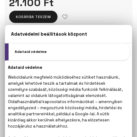
21.100 Ft
KOSÁRBA TESZEM
Törzsvásárlóknak csak:
20.045 Ft
KISZERELÉS KIVÁLASZTÁSA
Teszter 100 ml
100 ml
19.100 Ft
21.100 Ft
KAPCSOLÓDÓ TERMÉKEK
100% eredeti termékek,
14 napos visszaküldési
garanciával
+36
Kérdésed van, elakadtál? Hívd ügyfélszolgálatunkat:
20 267 5125