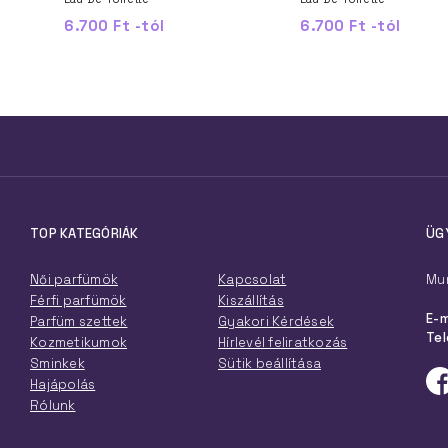
6.700 Ft -tól
6.700 Ft -tól
TOP KATEGÓRIÁK
ÜG
Női parfümök
Kapcsolat
Mun
Férfi parfümök
Kiszállítás
E-m
Parfüm szettek
Gyakori Kérdések
Tel
Kozmetikumok
Hírlevél feliratkozás
Sminkek
Sütik beállítása
Hajápolás
Rólunk