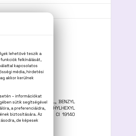
IONONE, AMYL CINNAMAL, BENZYL
 HEXYL BENZOATE, ETHYLHEXYL
L, CI 17200 (RED 33), CI 19140