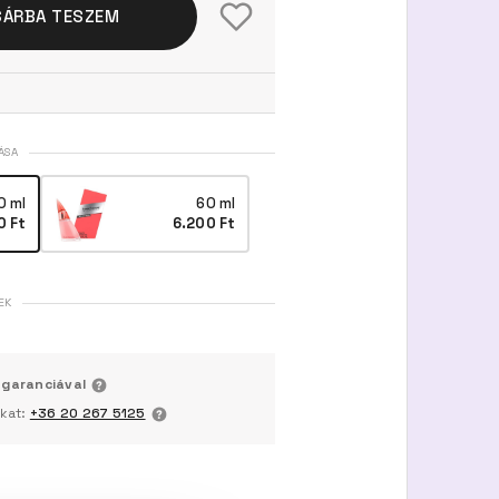
SÁRBA TESZEM
ÁSA
0 ml
60 ml
0 Ft
6.200 Ft
EK
 garanciával
nkat:
+36 20 267 5125