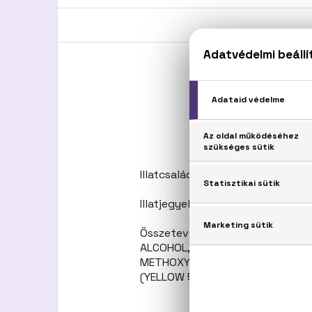
Illatcsalád: Virágos-gyümölcsös
Illatjegyek: Rózsaszín grapefruit
Összetevők: ALCOHOL DENAT., 
ALCOHOL, BENZYL SALICYLATE
METHOXYCINNAMATE, GERANIOL, H
(YELLOW 5) (.)