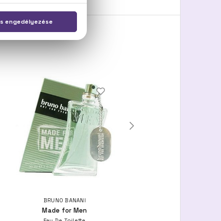
BRUNO BANANI
BRUNO BANANI
Made for Men
Magic Man
Eau De Toilette
Eau De Toilette