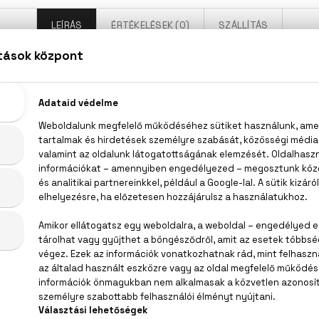
LEÍRÁS
ÉRTÉKELÉSEK (0)
SZÁLLÍTÁS
Bruno Banani Absolute Woman Eau De Toilette
, rózsabors, rózsa, vanília, borostyánkő
AQUA (WATER), PARFUM (FRAGRANCE), ALPHA-ISOMETHYL 
, BHT, CITRONELLOL, DIETHYLAMINO HYDROXYBENZOYL
EXYL CINNAMAL, HYDROXYCITRONELLAL, LIMONENE, LINALOO