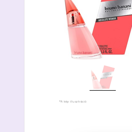
*A kép illusztráció