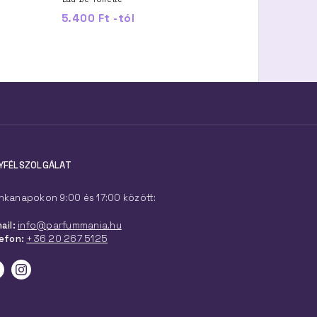
5.400 Ft -tól
8.000 Ft -tól
YFÉLSZOLGÁLAT
kanapokon 9:00 és 17:00 között:
ail:
info@parfummania.hu
efon:
+36 20 267 5125