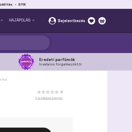
zállítás
GYIK
HAJÁPOLÁS
Bejelentkezés
Eredeti parfümök
hivatalos forgalmazóktól
ette
0
0 értékelés alapján