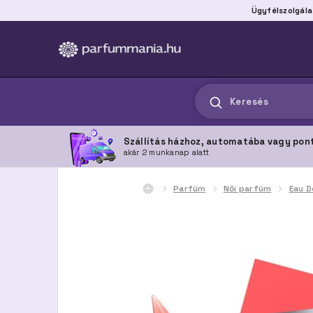
Ügyfélszolgála
Keresés
Szállítás házhoz, automatába vagy pon
akár 2 munkanap alatt
Parfüm
Női parfüm
Eau D