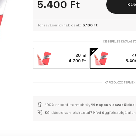
5.400 Ft
KO
Törzsvásárlóknak csak:
5.130 Ft
KISZERELÉS KIVÁLASZT
20 ml
4
4.700 Ft
5.40
KAPCSOLÓDÓ TERMÉK
100% eredeti termékek,
14 napos visszaküldési
Kérdésed van, elakadtál? Hívd ügyfélszolgálatu