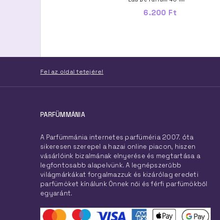
23.100 Ft
6.200 Ft
Fel az oldal tetejére!
PARFÜMMÁNIA
A Parfümmánia internetes parfüméria 2007. óta
sikeresen szerepel a hazai online piacon, hiszen
vásárlóink bizalmának elnyerése és megtartása a
legfontosabb alapelvünk. A legnépszerűbb
világmárkákat forgalmazzuk és kizárólag eredeti
parfümöket kínálunk Önnek női és férfi parfümökből
egyaránt.