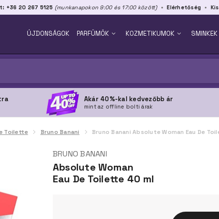
t: +36 20 267 5125
(munkanapokon 9:00 és 17:00 között)
Elérhetőség
Kis
ÚJDONSÁGOK
PARFÜMÖK
KOZMETIKUMOK
SMINKEK
tra
Akár 40%-kal kedvezőbb ár
mint az offline bolti árak
e Toilette
Bruno Banani
Bruno Banani Absolute Woman Eau De Toil
BRUNO BANANI
Absolute Woman
Eau De Toilette 40 ml