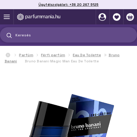
Ügyfélszolgálat: +36 20 267 5125
Szállítás házhoz, automatába vagy pontra
akár 2 munkanap alatt
Keresés
Parfüm
Férfi parfüm
Eau De Toilette
Bruno
Banani
Bruno Banani Magic Man Eau De Toilette