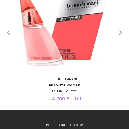
BRUNO BANANI
Absolute Woman
Eau De Toilette
4.700 Ft -tól
Fel az oldal tetejére!