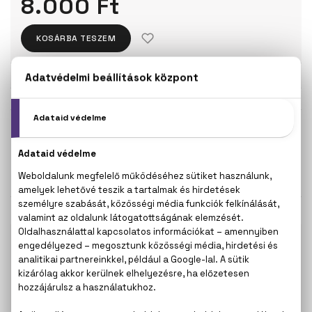
8.000 Ft
KOSÁRBA TESZEM
Törzsvásárlóknak csak:
7.600 Ft
KISZERELÉS KIVÁLASZTÁSA
30 ml
50 ml
8.000 Ft
9.300 Ft
KAPCSOLÓDÓ TERMÉKEK
100% eredeti termékek,
14 napos visszaküldési
garanciával
+36
Kérdésed van, elakadtál? Hívd ügyfélszolgálatunkat:
20 267 5125