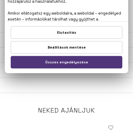
+36
Kérdésed van, elakadtál? Hívd ügyfélszolgálatunkat:
20 267 5125
LEÍRÁS
ÉRTÉKELÉSEK (0)
SZÁLLÍTÁS
NEKED AJÁNLJUK