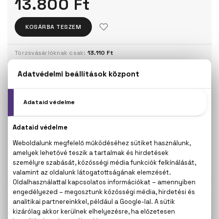
13.800 Ft
KOSÁRBA TESZEM
Törzsvásárlóknak csak:
13.110 Ft
KISZERELÉS KIVÁLASZTÁSA
Teszter 100 ml
50 ml
8.000 Ft
11.400 Ft
100 ml
13.800 Ft
KAPCSOLÓDÓ TERMÉKEK
100% eredeti termékek,
14 napos visszaküldési
garanciával