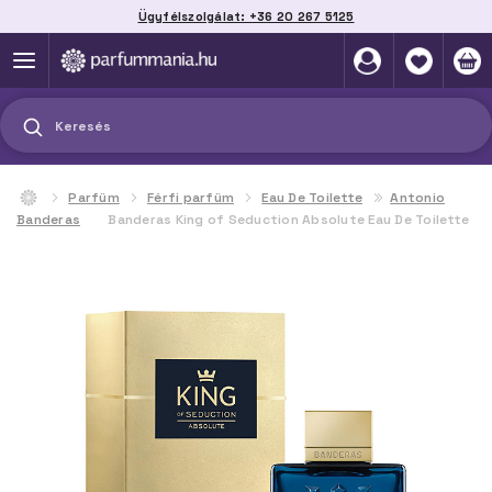
Ügyfélszolgálat: +36 20 267 5125
Szállítás házhoz, automatába vagy pontra
akár 2 munkanap alatt
Keresés
Parfüm
Férfi parfüm
Eau De Toilette
Antonio
Banderas
Banderas King of Seduction Absolute Eau De Toilette