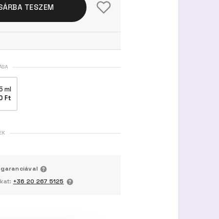
SÁRBA TESZEM
ÁSA
5 ml
0 Ft
EK
 garanciával
nkat:
+36 20 267 5125