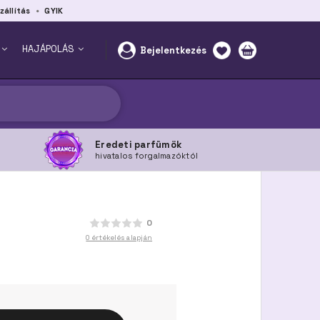
zállítás
GYIK
HAJÁPOLÁS
Bejelentkezés
Eredeti parfümök
hivatalos forgalmazóktól
0
0 értékelés alapján