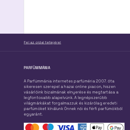
Fel az oldal tetejére!
PARFÜMMÁNIA
A Parfümmánia internetes parfüméria 2007. óta
sikeresen szerepel a hazai online piacon, hiszen
vásárlóink bizalmának elnyerése és megtartása a
legfontosabb alapelvünk. A legnépszerűbb
világmárkákat forgalmazzuk és kizárólag eredeti
parfümöket kínálunk Önnek női és férfi parfümökből
egyaránt.