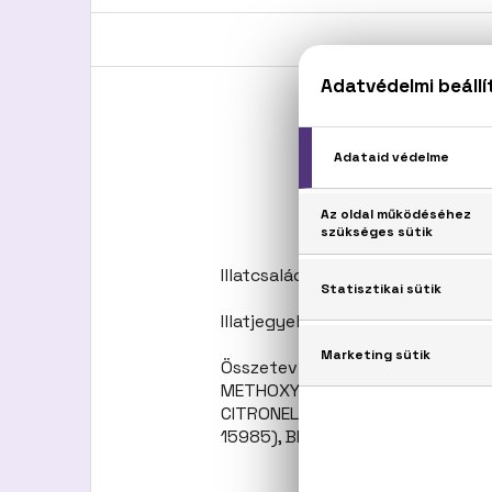
Illatcsalád: Orientális-fűszeres
Illatjegyek: Mandarin, keserűnar
Összetevők: ALCOHOL, FRAGRA
METHOXYCINNAMATE, DIETHYLA
CITRONELLOL, HYDROXYCITRONELLA
15985), BHT.