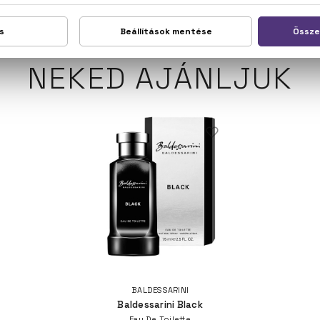
NEKED AJÁNLJUK
BALDESSARINI
Baldessarini Black
Eau De Toilette