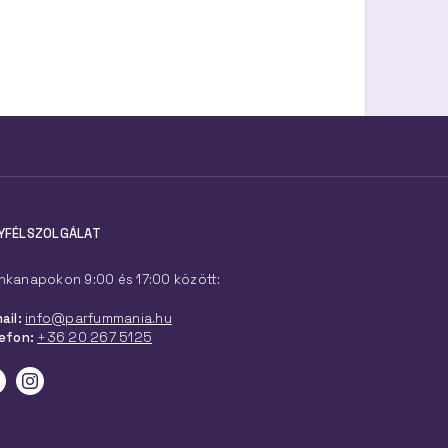
YFÉLSZOLGÁLAT
kanapokon 9:00 és 17:00 között:
ail:
info@parfummania.hu
efon:
+36 20 267 5125