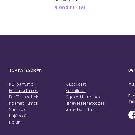
8.000 Ft -tól
TOP KATEGÓRIÁK
ÜG
Női parfümök
Kapcsolat
Mun
Férfi parfümök
Kiszállítás
E-m
Parfüm szettek
Gyakori Kérdések
Tel
Kozmetikumok
Hírlevél feliratkozás
Sminkek
Sütik beállítása
Hajápolás
Rólunk