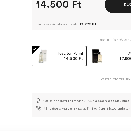
14.500 Ft
KO
Törzsvásárlóknak csak:
13.775 Ft
KISZERELÉS KIVÁLASZT
Teszter 75 ml
7
14.500 Ft
17.60
KAPCSOLÓDÓ TERMÉK
100% eredeti termékek,
14 napos visszaküldési
Kérdésed van, elakadtál? Hívd ügyfélszolgálatu