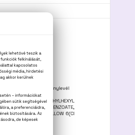
fa, fenyő, pacsuli, dohánylevél
CYLATE, LINALOOL, ETHYLHEXYL
YL IONONE, BENZYL BENZOATE,
YELLOW 5(CI 19140), YELLOW 6(CI