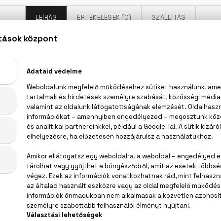
LEÍRÁS
ÉRTÉKELÉSEK (0)
SZÁLLÍTÁS
Baldessarini Eau De Cologne
ancs, menta, pacsuli virág, szegfűszeg, köménymag, szantál
NCE (PARFUM), WATER (AQUA), LIMONENE, BENZYL SALI
MINO HYDROXYBENZOYL HEXYL BENZOATE, ALPHA-ISOMETH
L, EUGENOL,, GERANIOL, CITRAL, EXT. VIOLET 2(CI 60730), 