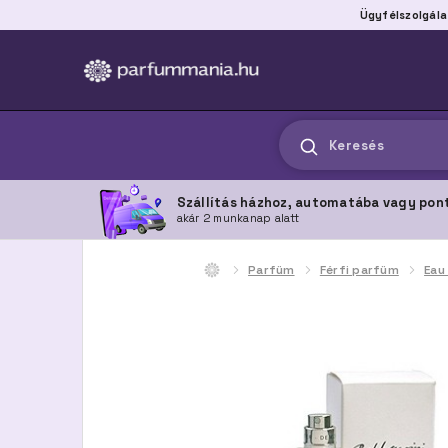
Ügyfélszolgála
Keresés
Szállítás házhoz, automatába vagy pon
akár 2 munkanap alatt
Parfüm
Férfi parfüm
Eau