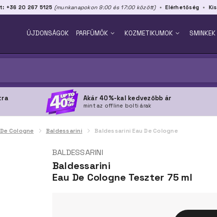
t: +36 20 267 5125
(munkanapokon 9:00 és 17:00 között)
Elérhetőség
Kis
ÚJDONSÁGOK
PARFÜMÖK
KOZMETIKUMOK
SMINKEK
tra
Akár 40%-kal kedvezőbb ár
mint az offline bolti árak
 De Cologne
Baldessarini
Baldessarini Eau De Cologne
BALDESSARINI
Baldessarini
Eau De Cologne Teszter 75 ml