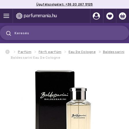
Ügyfélszolgálat: +36 20 267 5125
Szállítás házhoz, automatába vagy pontra
akár 2 munkanap alatt
Keresés
Parfüm
Férfi parfüm
Eau De Cologne
Baldessarini
Baldessarini Eau De Cologne