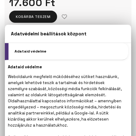
17.600 Ft
KOSÁRBA TESZEM
Törzsvásárlóknak csak:
16.720 Ft
KISZERELÉS KIVÁLASZTÁSA
Teszter 75 ml
75 ml
14.500 Ft
17.600 Ft
KAPCSOLÓDÓ TERMÉKEK
100% eredeti termékek,
14 napos visszaküldési
garanciával
+36
Kérdésed van, elakadtál? Hívd ügyfélszolgálatunkat:
20 267 5125