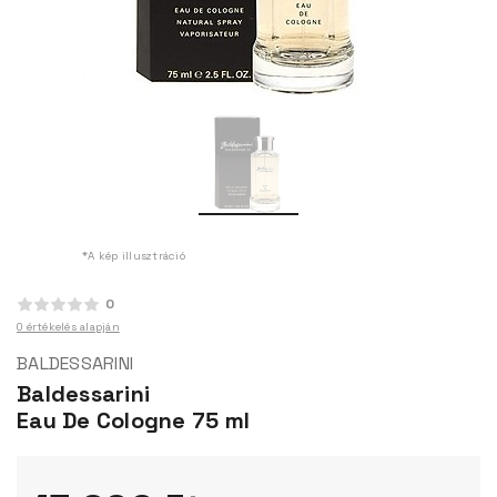
*A kép illusztráció
0
0 értékelés alapján
BALDESSARINI
Baldessarini
Eau De Cologne 75 ml