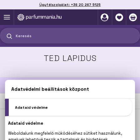
Ügyfélszolgálat: +36 20 267 5125
Szállítás házhoz, automatába vagy pontra
akár 2 munkanap alatt
Keresés
TED LAPIDUS
SZŰRÉSEK
1
TERMÉK