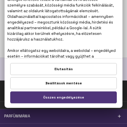
TED LAPIDUS
Wild Attraction
Eau De Toilette
100 ml
11.900 Ft
Fel az oldal tetejére!
PARFÜMMÁNIA