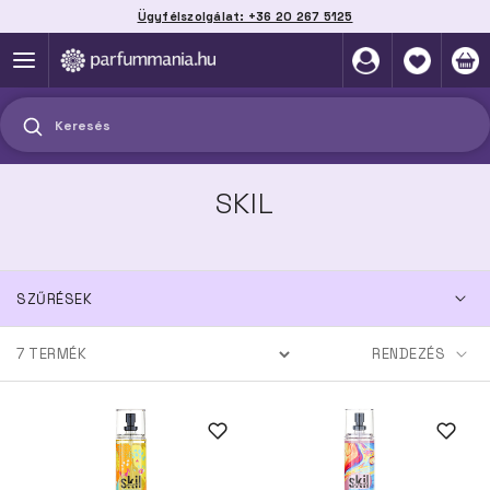
Ügyfélszolgálat: +36 20 267 5125
Szállítás házhoz, automatába vagy pontra
akár 2 munkanap alatt
Keresés
SKIL
SZŰRÉSEK
7
TERMÉK