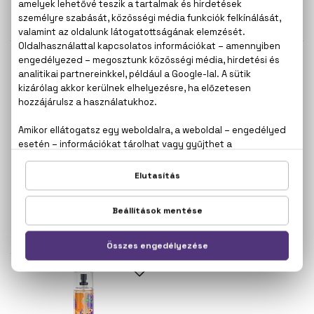
250 ml
250 ml
3.900 Ft
3.900 Ft
SKIL
SKIL
Sexy Chamallow
Strawberry Fizz
Parfümös testpermet
Parfümös testpermet
250 ml
250 ml
3.900 Ft
3.900 Ft