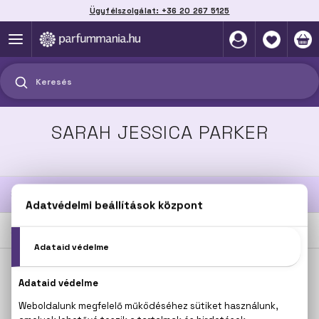
Ügyfélszolgálat: +36 20 267 5125
Szállítás házhoz, automatába vagy pontra
akár 2 munkanap alatt
Keresés
SARAH JESSICA PARKER
SZŰRÉSEK
2
TERMÉK