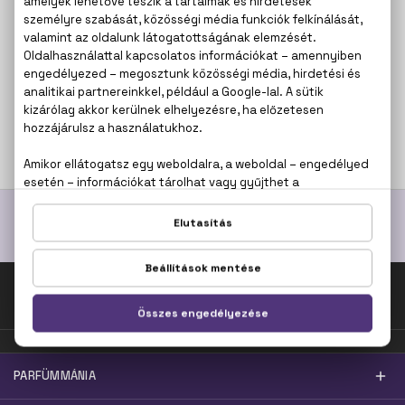
SARAH JESSICA PARKER
SARAH JESSICA PARKER
Lovely
SJP NYC
Eau De Parfum
Eau De Toilette
10.400 Ft -tól
10.800 Ft -tól
Fel az oldal tetejére!
PARFÜMMÁNIA