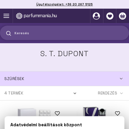
Ügyfélszolgálat: +36 20 267 5125
Szállítás házhoz, automatába vagy pontra
akár 2 munkanap alatt
Keresés
S. T. DUPONT
SZŰRÉSEK
4
TERMÉK