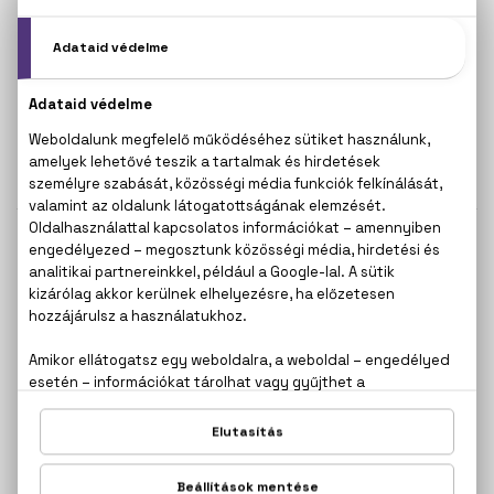
S. T. DUPONT
S. T. DUPONT
Blanc
Intense Pour Femme
Eau De Parfum
Eau De Parfum
11.300 Ft -tól
8.400 Ft -tól
S. T. DUPONT
S. T. DUPONT
Noir
Rose
Eau De Toilette
Eau De Parfum