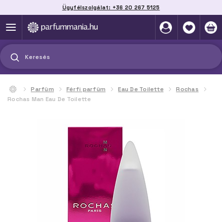
Ügyfélszolgálat: +36 20 267 5125
Szállítás házhoz, automatába vagy pontra
akár 2 munkanap alatt
Keresés
Parfüm
Férfi parfüm
Eau De Toilette
Rochas
Rochas Man Eau De Toilette