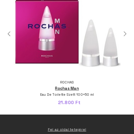
ROCHAS
Rochas Man
Eau De Toilette Szett 100+50 ml
21.800 Ft
Fel az oldal tetejére!