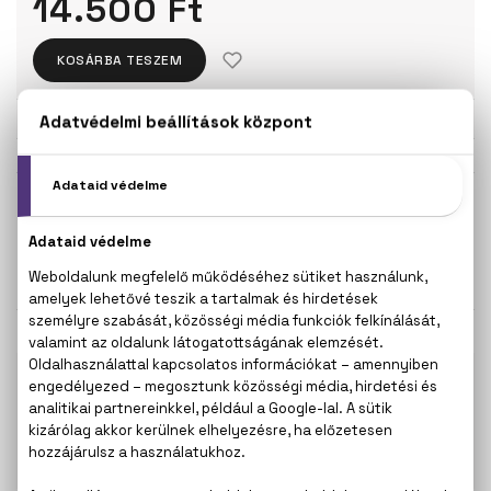
14.500 Ft
KOSÁRBA TESZEM
Törzsvásárlóknak csak:
13.775 Ft
KISZERELÉS KIVÁLASZTÁSA
100 ml
14.500 Ft
KAPCSOLÓDÓ TERMÉKEK
100% eredeti termékek,
14 napos visszaküldési
garanciával
+36
Kérdésed van, elakadtál? Hívd ügyfélszolgálatunkat:
20 267 5125